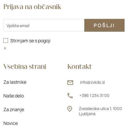
Prijava na občasnik
Email
Strinjam se s
pogoji
>
Vsebina strani
Kontakt
Za lastnike
info@zvkds.si
Naše delo
+386 1 234 31 00
Zvezdarska ulica 1, 1000
Za znanje
Ljubljana
Novice