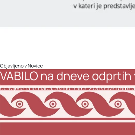
Objavljeno v
Novice
VABILO na dneve odprtih 
Objavljeno na
10. marca, 2025
10. marca, 2025
s strani
barbara