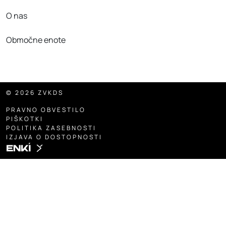
O nas
Območne enote
© 2026 ZVKDS
PRAVNO OBVESTILO
PIŠKOTKI
POLITIKA ZASEBNOSTI
IZJAVA O DOSTOPNOSTI