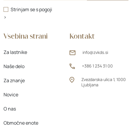
Strinjam se s
pogoji
>
Vsebina strani
Kontakt
Za lastnike
info@zvkds.si
Naše delo
+386 1 234 31 00
Zvezdarska ulica 1, 1000
Za znanje
Ljubljana
Novice
O nas
Območne enote