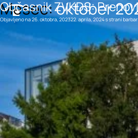
Mesec:
oktober 20
Občasnik ZVKDS: Prenovl
Preskoči na vsebino
Objavljeno na
26. oktobra, 2023
22. aprila, 2024
s strani
barbar