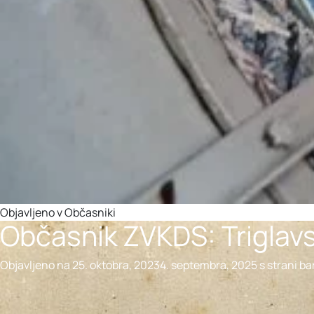
Objavljeno v
Občasniki
Občasnik ZVKDS: Trigla
Objavljeno na
25. oktobra, 2023
4. septembra, 2025
s strani
ba