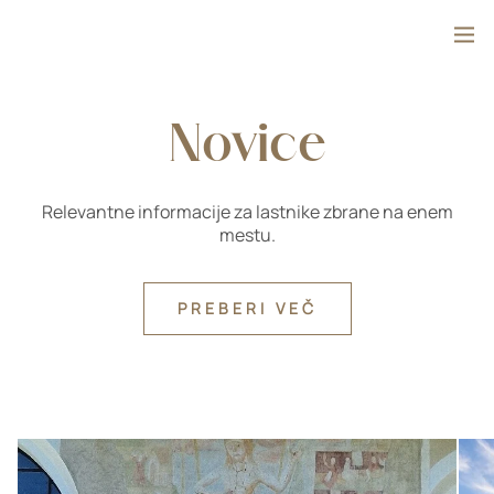
Preskoči na vsebino
Išči
Novice
Relevantne informacije za lastnike zbrane na enem
mestu.
PREBERI VEČ