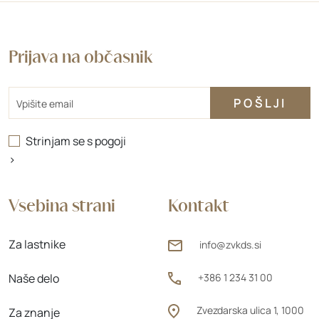
Prijava na občasnik
Email
Strinjam se s
pogoji
>
Vsebina strani
Kontakt
Za lastnike
info@zvkds.si
Naše delo
+386 1 234 31 00
Zvezdarska ulica 1, 1000
Za znanje