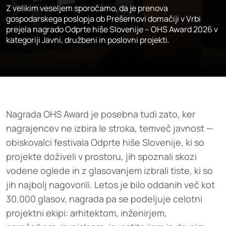
Z velikim veseljem sporočamo, da je prenova
gospodarskega poslopja ob Prešernovi domačiji v Vrbi
prejela nagrado Odprte hiše Slovenije – OHS Award 2026 v
kategoriji Javni, družbeni in poslovni projekti.
Nagrada OHS Award je posebna tudi zato, ker
nagrajencev ne izbira le stroka, temveč javnost —
obiskovalci festivala Odprte hiše Slovenije, ki so
projekte doživeli v prostoru, jih spoznali skozi
vodene oglede in z glasovanjem izbrali tiste, ki so
jih najbolj nagovorili. Letos je bilo oddanih več kot
30.000 glasov, nagrada pa se podeljuje celotni
projektni ekipi: arhitektom, inženirjem,