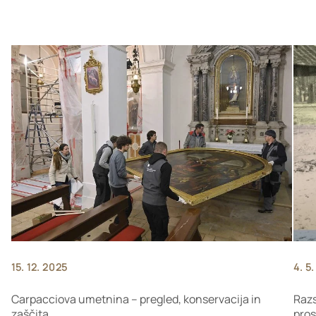
15. 12. 2025
4. 5
Carpacciova umetnina – pregled, konservacija in
Razs
zaščita
pros