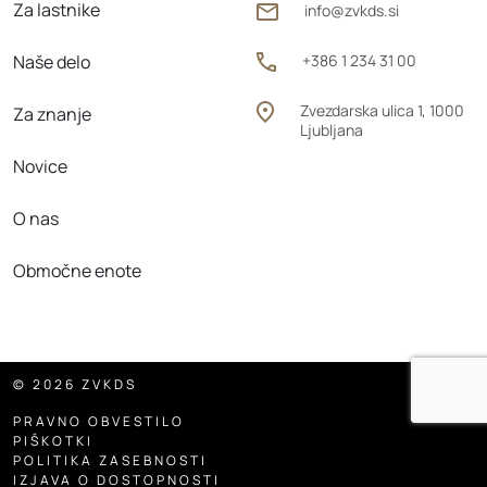
Za lastnike
info@zvkds.si
Naše delo
+386 1 234 31 00
Zvezdarska ulica 1, 1000
Za znanje
Ljubljana
Novice
O nas
Območne enote
© 2026 ZVKDS
PRAVNO OBVESTILO
PIŠKOTKI
POLITIKA ZASEBNOSTI
IZJAVA O DOSTOPNOSTI