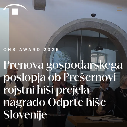
Preskoči na vsebino
Išči
OHS AWARD 2026
Prenova gospodarskega
poslopja ob Prešernovi
rojstni hiši prejela
nagrado Odprte hiše
Slovenije