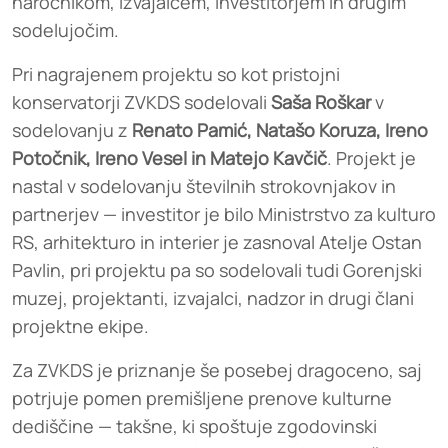
naročnikom, izvajalcem, investitorjem in drugim
sodelujočim.
Pri nagrajenem projektu so kot pristojni
konservatorji ZVKDS sodelovali
Saša Roškar
v
sodelovanju z
Renato Pamić, Natašo Koruza, Ireno
Potočnik, Ireno Vesel in Matejo Kavčič
. Projekt je
nastal v sodelovanju številnih strokovnjakov in
partnerjev — investitor je bilo Ministrstvo za kulturo
RS, arhitekturo in interier je zasnoval Atelje Ostan
Pavlin, pri projektu pa so sodelovali tudi Gorenjski
muzej, projektanti, izvajalci, nadzor in drugi člani
projektne ekipe.
Za ZVKDS je priznanje še posebej dragoceno, saj
potrjuje pomen premišljene prenove kulturne
dediščine — takšne, ki spoštuje zgodovinski