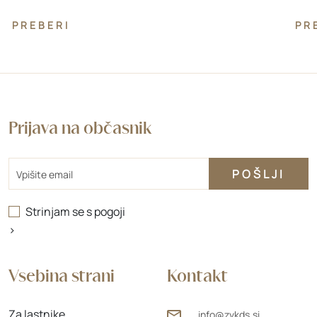
PREBERI
PR
Prijava na občasnik
Email
Strinjam se s
pogoji
>
Vsebina strani
Kontakt
Za lastnike
info@zvkds.si