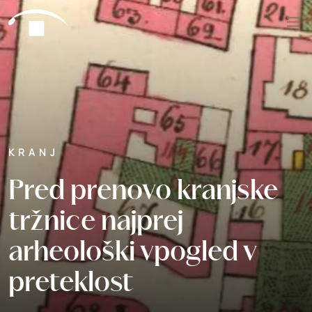
Preskoči na vsebino
Išči
KRANJ
Pred prenovo kranjske
tržnice najprej
arheološki vpogled v
preteklost