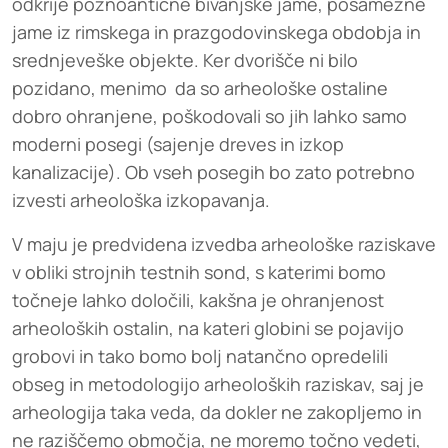
odkrije poznoantične bivanjske jame, posamezne
jame iz rimskega in prazgodovinskega obdobja in
srednjeveške objekte. Ker dvorišče ni bilo
pozidano, menimo da so arheološke ostaline
dobro ohranjene, poškodovali so jih lahko samo
moderni posegi (sajenje dreves in izkop
kanalizacije). Ob vseh posegih bo zato potrebno
izvesti arheološka izkopavanja.
V maju je predvidena izvedba arheološke raziskave
v obliki strojnih testnih sond, s katerimi bomo
točneje lahko določili, kakšna je ohranjenost
arheoloških ostalin, na kateri globini se pojavijo
grobovi in tako bomo bolj natančno opredelili
obseg in metodologijo arheoloških raziskav, saj je
arheologija taka veda, da dokler ne zakopljemo in
ne raziščemo območja, ne moremo točno vedeti,