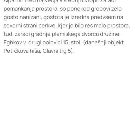
Alpah in med največja v srednji Evropi. Zaradi
pomankanja prostora, so ponekod grobovi zelo
gosto nanizani, gostota je izredna predvsem na
severni strani cerkve, kjer je bilo res malo prostora,
tudi zaradi gradnje plemiškega dvorca družine
Eghkov v drugi polovici 15. stol. (današnji objekt
Petrčkova hiša, Glavni trg 5).