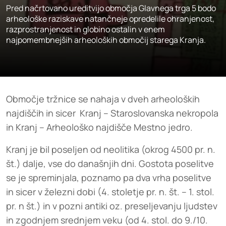
Pred načrtovano ureditvijo območja Glavnega trga 5 bodo
arheološke raziskave natančneje opredelile ohranjenost,
razprostranjenost in globino ostalin v enem
najpomembnejših arheoloških območij starega Kranja.
Območje tržnice se nahaja v dveh arheoloških
najdiščih in sicer Kranj – Staroslovanska nekropola
in Kranj – Arheološko najdišče Mestno jedro.
Kranj je bil poseljen od neolitika (okrog 4500 pr. n.
št.) dalje, vse do današnjih dni. Gostota poselitve
se je spreminjala, poznamo pa dva vrha poselitve
in sicer v železni dobi (4. stoletje pr. n. št. – 1. stol.
pr. n št.) in v pozni antiki oz. preseljevanju ljudstev
in zgodnjem srednjem veku (od 4. stol. do 9./10.