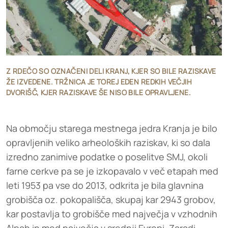
Z RDEČO SO OZNAČENI DELI KRANJ, KJER SO BILE RAZISKAVE
ŽE IZVEDENE. TRŽNICA JE TOREJ EDEN REDKIH VEČJIH
DVORIŠČ, KJER RAZISKAVE ŠE NISO BILE OPRAVLJENE.
Na območju starega mestnega jedra Kranja je bilo
opravljenih veliko arheoloških raziskav, ki so dala
izredno zanimive podatke o poselitve SMJ, okoli
farne cerkve pa se je izkopavalo v več etapah med
leti 1953 pa vse do 2013, odkrita je bila glavnina
grobišča oz. pokopališča, skupaj kar 2943 grobov,
kar postavlja to grobišče med največja v vzhodnih