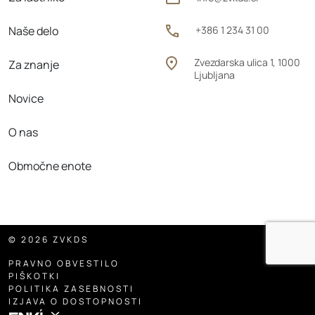
Naše delo
+386 1 234 31 00
Zvezdarska ulica 1, 1000
Za znanje
Ljubljana
Novice
O nas
Območne enote
© 2026 ZVKDS
PRAVNO OBVESTILO
PIŠKOTKI
POLITIKA ZASEBNOSTI
IZJAVA O DOSTOPNOSTI