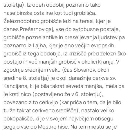
stoletja). Iz obeh obdobij poznamo tako
naselbinske ostaline kot tudi grobišča.
Železnodobno grobišče leži na terasi, kjer je
danes Prešernov gaj, vse do avtobusne postaje,
grobišče pozne antike in preseljevanja ljudstev pa
poznamo iz Lajha, kjer je eno večjih evropskih
grobišč iz tega obdobja, iz križišča pred železniško
postajo in več manjših grobišč v okolici Kranja. V
zgodnje srednjem veku (čas Slovanov, okoli
sredine 8. stoletja) je okoli današnje cerkve sv.
Kancijana, ki je bila takrat seveda manjša, imela pa
je krstilnico (postavljeno že v 6. stoletju),
povezano z to cerkvijo (kar priča o tem, da je bilo
tu že takrat cerkveno središče), nastalo veliko
pokopališče, ki je v svojem največjem obsegu
segalo vse do Mestne hiše. Na tem mestu se je