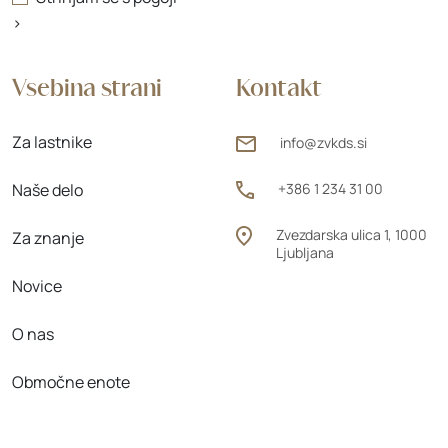
>
Vsebina strani
Kontakt
Za lastnike
info@zvkds.si
Naše delo
+386 1 234 31 00
Zvezdarska ulica 1, 1000
Za znanje
Ljubljana
Novice
O nas
Območne enote