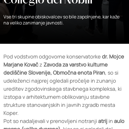
Collegio dei Nobili
Vse tri skupine obiskovalcev so bile zapolnjene, kar kaže
na veliko zanimanje javnosti.
Pod vodstvom odgovorne konservatorke
dr. Mojce
Marjane Kovač
z
Zavoda za varstvo kulturne
dediščine Slovenije, Območna enota Piran
, so si
udeleženci najprej ogledali pročelje in zunanjo
ureditev zgodovinskega stavbnega kompleksa, ki
izstopa v arhitekturnem oblikovanju stavbne
strukture stanovanjskih in javnih zgradb mesta
Koper.
Pot so nadaljevali v prenovljeni notranji
atrij
in
aulo