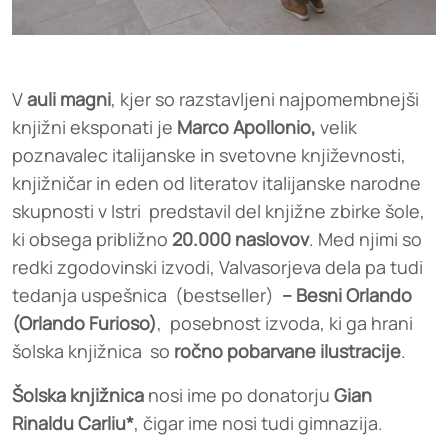
V
auli magni
, kjer so razstavljeni najpomembnejši
knjižni eksponati je
Marco Apollonio,
velik
poznavalec italijanske in svetovne književnosti,
knjižničar in eden od literatov italijanske narodne
skupnosti v Istri predstavil del knjižne zbirke šole,
ki obsega približno
20.000 naslovov
. Med njimi so
redki zgodovinski izvodi, Valvasorjeva dela pa tudi
tedanja uspešnica (bestseller)
– Besni Orlando
(Orlando Furioso)
, posebnost izvoda, ki ga hrani
šolska knjižnica so
ročno pobarvane ilustracije
.
Šolska knjižnica
nosi ime po donatorju
Gian
Rinaldu Carliu*
, čigar ime nosi tudi gimnazija.