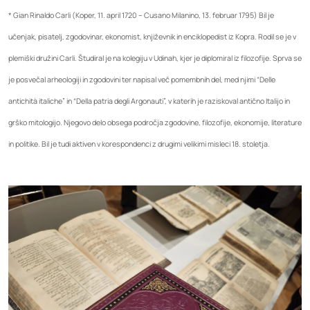
* Gian Rinaldo Carli (Koper, 11. april 1720 – Cusano Milanino, 13. februar 1795) Bil je
učenjak, pisatelj, zgodovinar, ekonomist, književnik in enciklopedist iz Kopra. Rodil se je v
plemiški družini Carli. Študiral je na kolegiju v Udinah, kjer je diplomiral iz filozofije. Sprva se
je posvečal arheologiji in zgodovini ter napisal več pomembnih del, med njimi “Delle
antichità italiche” in “Della patria degli Argonauti”, v katerih je raziskoval antično Italijo in
grško mitologijo. Njegovo delo obsega področja zgodovine, filozofije, ekonomije, literature
in politike. Bil je tudi aktiven v korespondenci z drugimi velikimi misleci 18. stoletja.