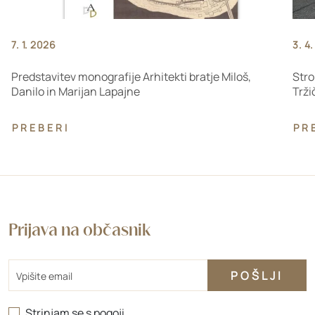
7. 1. 2026
3. 4
Predstavitev monografije Arhitekti bratje Miloš,
Stro
Danilo in Marijan Lapajne
Trži
PREBERI
PR
Prijava na občasnik
Email
Strinjam se s
pogoji