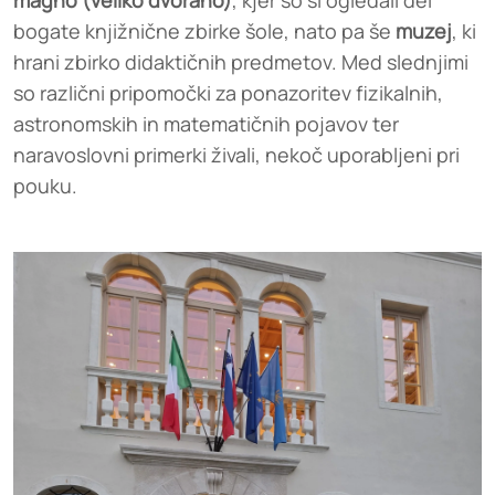
magno (veliko dvorano)
, kjer so si ogledali del
bogate knjižnične zbirke šole, nato pa še
muzej
, ki
hrani zbirko didaktičnih predmetov. Med slednjimi
so različni pripomočki za ponazoritev fizikalnih,
astronomskih in matematičnih pojavov ter
naravoslovni primerki živali, nekoč uporabljeni pri
pouku.