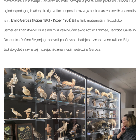
matematike. Poučeval je v Roveretu in Trstu, nato pa je postal redni profesor v Kopru. Bil je
ugleden pedagog in učenjak, ki je veliko prispeval k razvoju pouka naravoslovnih znanosti v
Istri.
Emilio Gerosa (Koper, 1873 – Koper, 1961)
Bil je fizik, matematik in filozofsko
usmerjen znanstvenik, ki je sledil misli velikih učenjakov, kot so Arhimed, Herodot, Galilej in
Descartes. Večino življenja je posvetil poučevanju in širjenju znanstvene kulture. Bil je
tudi dolgoletni ravnatelj muzeja, ki danes nosi ime družine Gerosa.