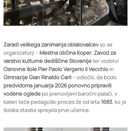
Zaradi velikega zanimanja obiskovalcev
so se
organizatorji –
Mestna občina Koper
,
Zavod za
varstvo kulturne dediščine Slovenije
ter vodstvi
Osnovne šole Pier Paolo Vergerio il Vecchio
in
Gimnazije Gian Rinaldo Carli
– odločili, da bodo
predvidoma januarja 2026 ponovno pripravili
vodene oglede
po prenovljeni baročni palači, v
kateri teče pedagoški proces že od leta
1683
, ko je
šolska stavba sprejela prve učence.