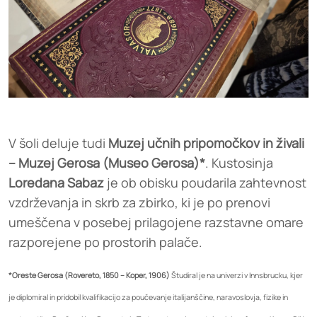
V šoli deluje tudi
Muzej učnih pripomočkov in živali
– Muzej Gerosa (Museo Gerosa)*
. Kustosinja
Loredana Sabaz
je ob obisku poudarila zahtevnost
vzdrževanja in skrb za zbirko, ki je po prenovi
umeščena v posebej prilagojene razstavne omare
razporejene po prostorih palače.
*Oreste Gerosa (Rovereto, 1850 – Koper, 1906)
Študiral je na univerzi v Innsbrucku, kjer
je diplomiral in pridobil kvalifikacijo za poučevanje italijanščine, naravoslovja, fizike in