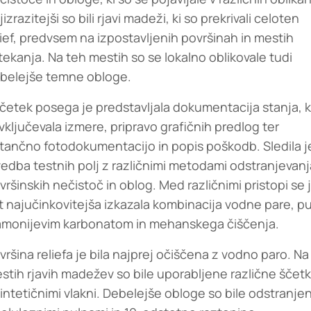
jizrazitejši so bili rjavi madeži, ki so prekrivali celoten
lief, predvsem na izpostavljenih površinah in mestih
tekanja. Na teh mestih so se lokalno oblikovale tudi
belejše temne obloge.
četek posega je predstavljala dokumentacija stanja, k
 vključevala izmere, pripravo grafičnih predlog ter
tančno fotodokumentacijo in popis poškodb. Sledila j
vedba testnih polj z različnimi metodami odstranjevanj
vršinskih nečistoč in oblog. Med različnimi pristopi se 
t najučinkovitejša izkazala kombinacija vodne pare, p
amonijevim karbonatom in mehanskega čiščenja.
vršina reliefa je bila najprej očiščena z vodno paro. Na
stih rjavih madežev so bile uporabljene različne ščet
sintetičnimi vlakni. Debelejše obloge so bile odstranje