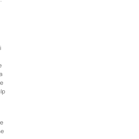
i
e
a
je
ulp
ke
ne