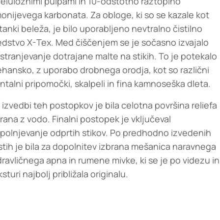
celuloznimi pulpami in 10-odstotno raztopino
onijevega karbonata. Za obloge, ki so se kazale kot
tanki beleža, je bilo uporabljeno nevtralno čistilno
edstvo X-Tex. Med čiščenjem se je sočasno izvajalo
stranjevanje dotrajane malte na stikih. To je potekalo
hansko, z uporabo drobnega orodja, kot so različni
ntalni pripomočki, skalpeli in fina kamnoseška dleta.
 izvedbi teh postopkov je bila celotna površina reliefa
rana z vodo. Finalni postopek je vključeval
polnjevanje odprtih stikov. Po predhodno izvedenih
stih je bila za dopolnitev izbrana mešanica naravnega
dravličnega apna in rumene mivke, ki se je po videzu in
ksturi najbolj približala originalu.