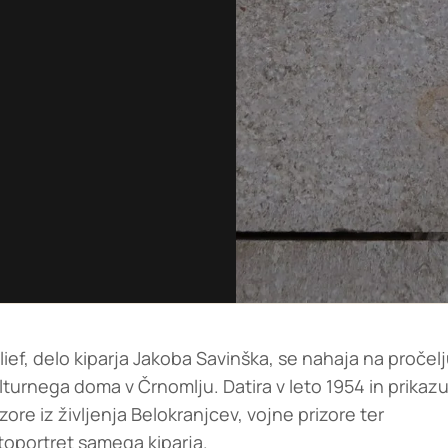
lief, delo kiparja Jakoba Savinška, se nahaja na pročel
lturnega doma v Črnomlju. Datira v leto 1954 in prikaz
izore iz življenja Belokranjcev, vojne prizore ter
toportret samega kiparja.