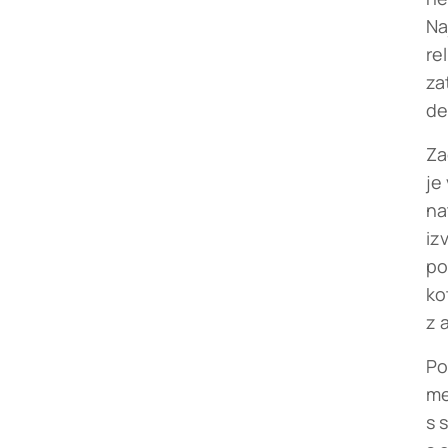
Na
re
za
de
Za
je
na
iz
po
ko
z 
Po
me
s 