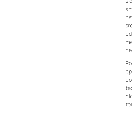
s 
am
os
sr
od
me
de
Po
op
do
te
hi
te