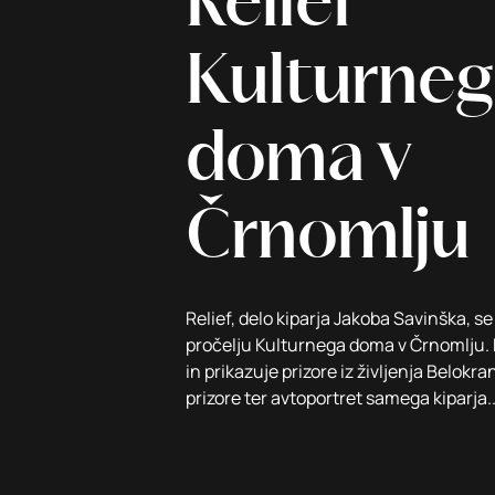
Relief
Kulturne
doma v
Črnomlju
Relief, delo kiparja Jakoba Savinška, s
pročelju Kulturnega doma v Črnomlju. D
in prikazuje prizore iz življenja Belokra
prizore ter avtoportret samega kiparja.
Besedilo: mag. Nina Žbona