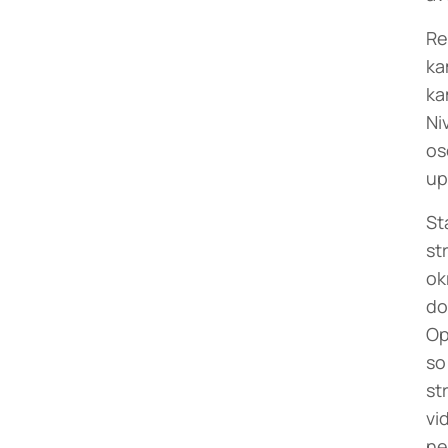
Re
ka
ka
Ni
os
up
St
st
ok
do
Op
so
st
vi
ne