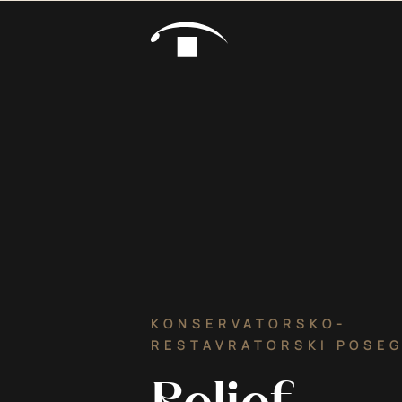
Preskoči na vsebino
KONSERVATORSKO-
RESTAVRATORSKI POSE