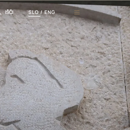
IŠČI
SLO
/
ENG
či