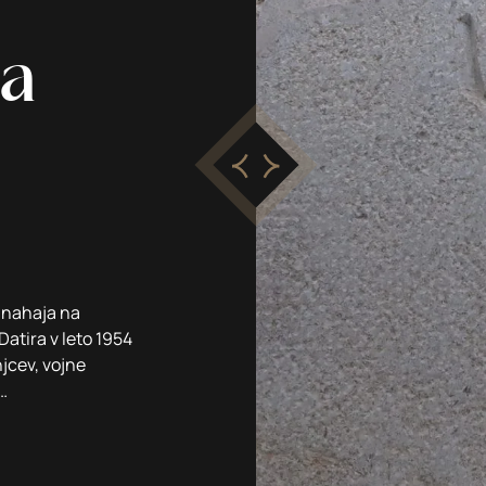
ga
e nahaja na
atira v leto 1954
njcev, vojne