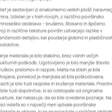
lief je sestavljen iz enakomerno velikih plošč naravne
mna. Izdelan je v treh nivojih, z različno površinsko
mnoseško obdelavo – brušeno, štokano in špičeno.
voji in različne teksture površin ustvarjajo razlike v
enčenosti detajlov, kar poudarja globino in plastičnos
odobitve.
anje materiala je bilo stabilno, brez vidnih večjih
rukturnih poškodb. Ugotovljeno je bilo manjše število
ruškov, prelomov in razpok. Malta na stikih je bila
trajana, ponekod je manjkala ali bila poškodovana.
aziti je bilo tudi razpoke in krušenje materiala. Prisot
 bile tudi dopolnitve, ki so odstopale od originalne
rukture, kar nakazuje, da so bile izvedene pozneje. Na
dez reliefa so v največji meri vplivale površinske
čistoče in obloge, ki so se pojavljale v različnih oblikah