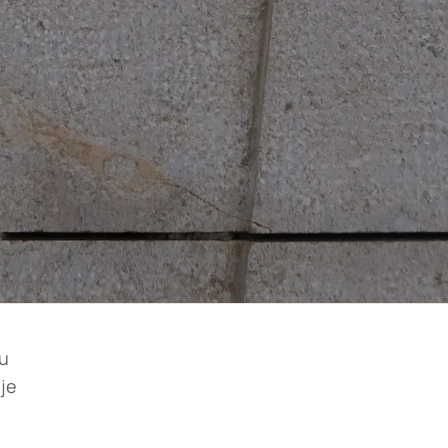
ju
uje