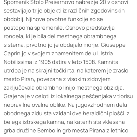
Spomenik Stolp Prešernovo nabrežje 20 v osnovi
sestavljajo trije objekti iz različnih zgodovinskih
obdobij. Njihove prvotne funkcije so se
postopoma spremenile. Osnovo predstavlja
rondela, ki je bila del mestnega obrambnega
sistema, prvotno jo je obdajalo morje. Giuseppe
Caprin jo v svojem znamenitem delu L’Istria
Nobilissima iz 1905 datira v leto 1508. Kamnita
utrdba je na skrajni točki rta, na katerem je zraslo
mesto Piran, povezana z visokim zidovjem,
zaključevala obrambno linijo mestnega obzidja.
Grajena je v celoti iz lokalnega peščenjaka v tlorisu
nepravilne ovalne oblike. Na jugovzhodnem delu
obodnega zidu sta vzidani dve heraldični plošči iz
belega istrskega kamna, na katerih sta vklesana
grba družine Bembo in grb mesta Pirana z letnico