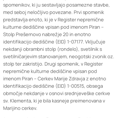
spomenikov, ki ju sestavljajo posamezne stavbe,
med seboj neločljivo povezane. Prvi spomenik
predstavlja enoto, ki je v Register nepremične
kulturne dediščine vpisan pod imenom Piran –
Stolp Prešernovo nabrežje 20 in enotno
identifikacijo dediščine (EID) 1-07177. Vključuje
nekdanji obrambni stolp (rondelo), svetilnik s
svetilničarjevim stanovanjem, neogotski zvonik oz.
stolp ter zakristijo. Drugi spomenik, v Register
nepremične kulturne dediščine vpisan pod
imenom Piran – Cerkev Marije Zdravja z enotno
identifikacijo dediščine (EID) 1-00515, obsega
območje nekdanje v osnovi srednjeveške cerkve
sv. Klementa, ki je bila kasneje preimenovana v
Marijino cerkev.