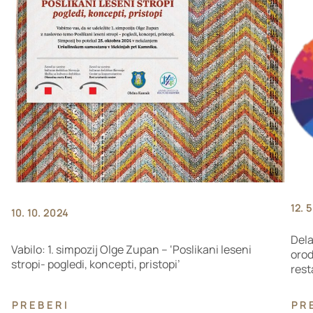
12. 
10. 10. 2024
Dela
Vabilo: 1. simpozij Olge Zupan – ‘Poslikani leseni
orod
stropi- pogledi, koncepti, pristopi’
rest
PREBERI
PR