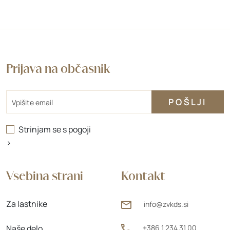
Prijava na občasnik
Email
Strinjam se s
pogoji
>
Vsebina strani
Kontakt
Za lastnike
info@zvkds.si
Naše delo
+386 1 234 31 00