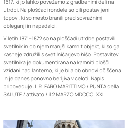
1617, ki jo lahko povežemo z gradbenimi deli na
utrdbi. Na ploščadi rondele so bili postavljeni
topovi, ki so mesto branili pred sovražnimi
obleganji in napadalci.
V letih 1871–1872 so na ploščadi utrdbe postavili
svetilnik in ob njem manjši kamnit objekt, ki so ga
kasneje združili s svetilničarjevo hišo. Postavitev
svetilnika je dokumentirana na kamniti plošči,
vzidani nad lanterno, ki je bila ob obnovi očiščena
in je danes ponovno berljiva v celoti. Napis
pripoveduje: I. R. FARO MARITTIMO / PUNTA della
SALUTE / attivato / il 2 MARZO MDCCCLXXII.