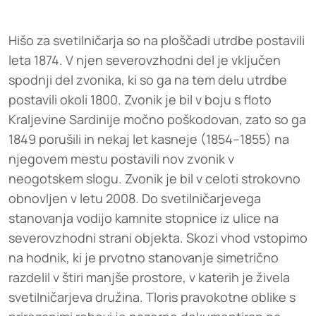
Hišo za svetilničarja so na ploščadi utrdbe postavili
leta 1874. V njen severovzhodni del je vključen
spodnji del zvonika, ki so ga na tem delu utrdbe
postavili okoli 1800. Zvonik je bil v boju s floto
Kraljevine Sardinije močno poškodovan, zato so ga
1849 porušili in nekaj let kasneje (1854–1855) na
njegovem mestu postavili nov zvonik v
neogotskem slogu. Zvonik je bil v celoti strokovno
obnovljen v letu 2008. Do svetilničarjevega
stanovanja vodijo kamnite stopnice iz ulice na
severovzhodni strani objekta. Skozi vhod vstopimo
na hodnik, ki je prvotno stanovanje simetrično
razdelil v štiri manjše prostore, v katerih je živela
svetilničarjeva družina. Tloris pravokotne oblike s