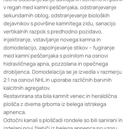
v regah med kamni peščenjaka, odstranjevanje
sekundarnih oblog, odstranjevanje bioloških
dejavnikov s površine kamnitega zidu, sanacijo
vertikalnih razpok s predhodno pozidavo,
injektiranje, vstavljanje novega kamna in
domodelacijo, zapolnjevanje stikov – fugiranje
med kamni peščenjaka s polnilom na osnovi
hidravličnega apna, pozzolana in opečnega
drobljenca. Domodelacija se je izvedla v razmerju
2:1 na osnovi NHL in uporabe različnih barvnih
kalcitnih agregatov.
Restavrirana sta bila kamnit venec in heraldična
plošča z dvema grboma iz belega istrskega
apnenca.
Odtočni kanali s ploščadi rondele so bili sanirani in
izdelani novi žlebiči iz belega apnenca po vzoru