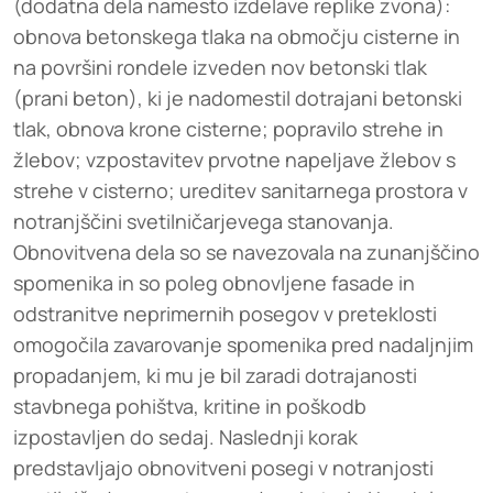
(dodatna dela namesto izdelave replike zvona):
obnova betonskega tlaka na območju cisterne in
na površini rondele izveden nov betonski tlak
(prani beton), ki je nadomestil dotrajani betonski
tlak, obnova krone cisterne; popravilo strehe in
žlebov; vzpostavitev prvotne napeljave žlebov s
strehe v cisterno; ureditev sanitarnega prostora v
notranjščini svetilničarjevega stanovanja.
Obnovitvena dela so se navezovala na zunanjščino
spomenika in so poleg obnovljene fasade in
odstranitve neprimernih posegov v preteklosti
omogočila zavarovanje spomenika pred nadaljnjim
propadanjem, ki mu je bil zaradi dotrajanosti
stavbnega pohištva, kritine in poškodb
izpostavljen do sedaj. Naslednji korak
predstavljajo obnovitveni posegi v notranjosti