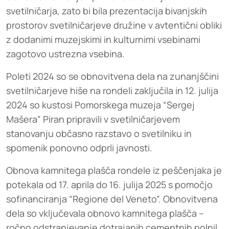
svetilničarja, zato bi bila prezentacija bivanjskih
prostorov svetilničarjeve družine v avtentični obliki
z dodanimi muzejskimi in kulturnimi vsebinami
zagotovo ustrezna vsebina.
Poleti 2024 so se obnovitvena dela na zunanjščini
svetilničarjeve hiše na rondeli zaključila in 12. julija
2024 so kustosi Pomorskega muzeja “Sergej
Mašera” Piran pripravili v svetilničarjevem
stanovanju občasno razstavo o svetilniku in
spomenik ponovno odprli javnosti.
Obnova kamnitega plašča rondele iz peščenjaka je
potekala od 17. aprila do 16. julija 2025 s pomočjo
sofinanciranja “Regione del Veneto”. Obnovitvena
dela so vključevala obnovo kamnitega plašča –
ročno odstranjevanje dotrajanih cementnih polnil