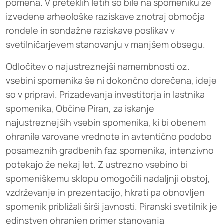
pomena. V preteklih letih so bile na spomeniku že
izvedene arheološke raziskave znotraj območja
rondele in sondažne raziskave poslikav v
svetilničarjevem stanovanju v manjšem obsegu.
Odločitev o najustreznejši namembnosti oz.
vsebini spomenika še ni dokončno dorečena, ideje
so v pripravi. Prizadevanja investitorja in lastnika
spomenika, Občine Piran, za iskanje
najustreznejših vsebin spomenika, ki bi obenem
ohranile varovane vrednote in avtentično podobo
posameznih gradbenih faz spomenika, intenzivno
potekajo že nekaj let. Z ustrezno vsebino bi
spomeniškemu sklopu omogočili nadaljnji obstoj,
vzdrževanje in prezentacijo, hkrati pa obnovljen
spomenik približali širši javnosti. Piranski svetilnik je
edinstven ohranjen primer stanovanja