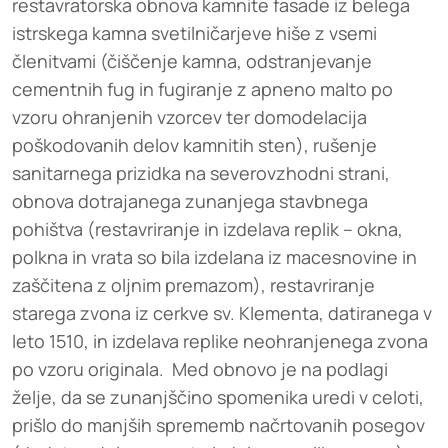
restavratorska obnova kamnite fasade iz belega
istrskega kamna svetilničarjeve hiše z vsemi
členitvami (čiščenje kamna, odstranjevanje
cementnih fug in fugiranje z apneno malto po
vzoru ohranjenih vzorcev ter domodelacija
poškodovanih delov kamnitih sten), rušenje
sanitarnega prizidka na severovzhodni strani,
obnova dotrajanega zunanjega stavbnega
pohištva (restavriranje in izdelava replik – okna,
polkna in vrata so bila izdelana iz macesnovine in
zaščitena z oljnim premazom), restavriranje
starega zvona iz cerkve sv. Klementa, datiranega v
leto 1510, in izdelava replike neohranjenega zvona
po vzoru originala. Med obnovo je na podlagi
želje, da se zunanjščino spomenika uredi v celoti,
prišlo do manjših sprememb načrtovanih posegov