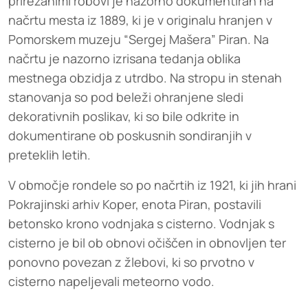
prirezanimi robovi je nazorno dokumentiran na
načrtu mesta iz 1889, ki je v originalu hranjen v
Pomorskem muzeju “Sergej Mašera” Piran. Na
načrtu je nazorno izrisana tedanja oblika
mestnega obzidja z utrdbo. Na stropu in stenah
stanovanja so pod beleži ohranjene sledi
dekorativnih poslikav, ki so bile odkrite in
dokumentirane ob poskusnih sondiranjih v
preteklih letih.
V območje rondele so po načrtih iz 1921, ki jih hrani
Pokrajinski arhiv Koper, enota Piran, postavili
betonsko krono vodnjaka s cisterno. Vodnjak s
cisterno je bil ob obnovi očiščen in obnovljen ter
ponovno povezan z žlebovi, ki so prvotno v
cisterno napeljevali meteorno vodo.