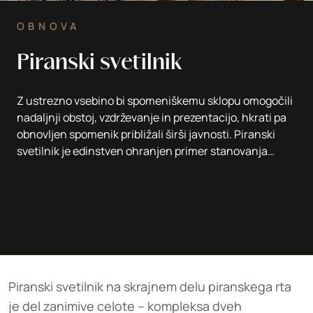
OBNOVA
Piranski svetilnik
Z ustrezno vsebino bi spomeniškemu sklopu omogočili
nadaljnji obstoj, vzdrževanje in prezentacijo, hkrati pa
obnovljen spomenik približali širši javnosti. Piranski
svetilnik je edinstven ohranjen primer stanovanja
svetilničarja.
Besedilo: Vanja Prohinar
Piranski svetilnik na skrajnem delu piranskega rta
je del zanimive celote – kompleksa dveh