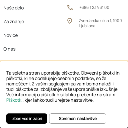
Naše delo
+386 1 234 31 00
Zvezdarska ulica 1, 1000
Za znanje
Ljubljana
Novice
O nas
Območne enote
Ta spletna stran uporablja piškotke. Obvezni piškotki in
piškotki, ki ne obdelujejo osebnih podatkov, so že
nameščeni. Z vašim soglasjem pa vam bomo naložili
tudi piškotke za izboljšanje vaše uporabniške izkušnje.
© 2026 ZVKDS
Več informacij o piškotkih si lahko preberite na strani
Piškotki
, kjer lahko tudi urejate nastavitve.
PRAVNO OBVESTILO
PIŠKOTKI
POLITIKA ZASEBNOSTI
IZJAVA O DOSTOPNOSTI
Izberi vse in zapri
Spremeni nastavitve