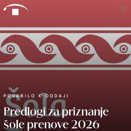
Preskoči na vsebino
Išči
POVABILO K ODDAJI
Predlogi za priznanje
šole prenove 2026