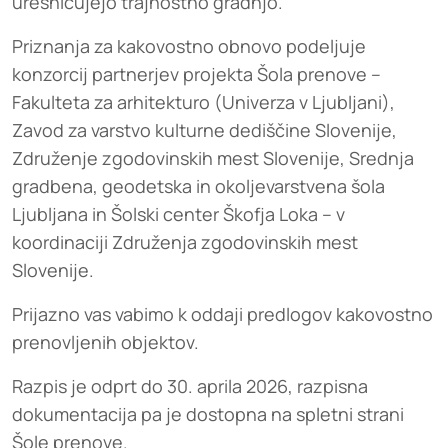
uresničujejo trajnostno gradnjo.
Priznanja za kakovostno obnovo podeljuje
konzorcij partnerjev projekta Šola prenove –
Fakulteta za arhitekturo (Univerza v Ljubljani),
Zavod za varstvo kulturne dediščine Slovenije,
Združenje zgodovinskih mest Slovenije, Srednja
gradbena, geodetska in okoljevarstvena šola
Ljubljana in Šolski center Škofja Loka – v
koordinaciji Združenja zgodovinskih mest
Slovenije.
Prijazno vas vabimo k oddaji predlogov kakovostno
prenovljenih objektov.
Razpis je odprt do 30. aprila 2026, razpisna
dokumentacija pa je dostopna na spletni strani
Šole prenove
.