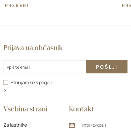
PREBERI
PR
Prijava na občasnik
Email
Strinjam se s
pogoji
>
Vsebina strani
Kontakt
Za lastnike
info@zvkds.si