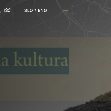
IŠČI
SLO
/
ENG
či