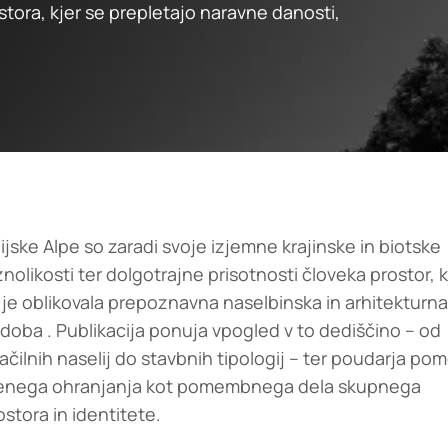
stora, kjer se prepletajo naravne danosti,
lijske Alpe so zaradi svoje izjemne krajinske in biotske
znolikosti ter dolgotrajne prisotnosti človeka prostor, k
 je oblikovala prepoznavna naselbinska in arhitekturna
doba . Publikacija ponuja vpogled v to dediščino – od
ačilnih naselij do stavbnih tipologij – ter poudarja po
enega ohranjanja kot pomembnega dela skupnega
ostora in identitete.