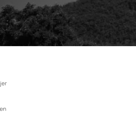
jer
men