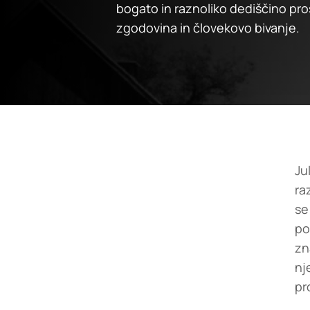
bogato in raznoliko dediščino pro
zgodovina in človekovo bivanje.
Ju
ra
se
po
zn
nj
pr