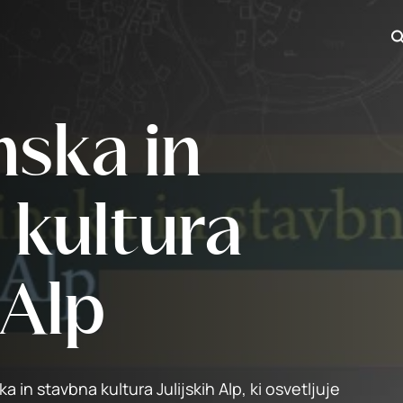
Iš
nska in
 kultura
 Alp
a in stavbna kultura Julijskih Alp, ki osvetljuje