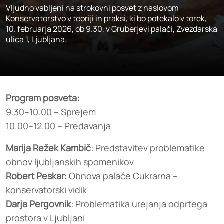
Vljudno vabljeni na strokovni posvet z naslovom
Konservatorstvo v teoriji in praksi, ki bo potekalo v torek,
10. februarja 2026, ob 9.30, v Gruberjevi palači, Zvezdarska
ulica 1, Ljubljana.
Program posveta:
9.30–10.00 – Sprejem
10.00–12.00 – Predavanja
Marija Režek Kambič
: Predstavitev problematike
obnov ljubljanskih spomenikov
Robert Peskar
: Obnova palače Cukrarna –
konservatorski vidik
Darja Pergovnik
: Problematika urejanja odprtega
prostora v Ljubljani