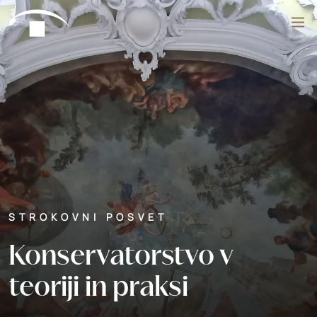
Preskoči na vsebino
Išči
STROKOVNI POSVET
Konservatorstvo v
teoriji in praksi