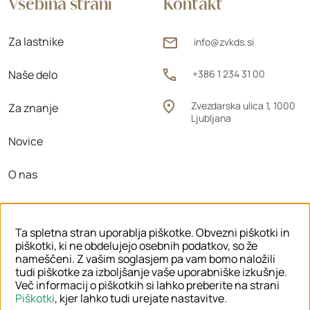
Vsebina strani
Kontakt
Za lastnike
info@zvkds.si
Naše delo
+386 1 234 31 00
Zvezdarska ulica 1, 1000
Za znanje
Ljubljana
Novice
O nas
Območne enote
Ta spletna stran uporablja piškotke. Obvezni piškotki in
piškotki, ki ne obdelujejo osebnih podatkov, so že
nameščeni. Z vašim soglasjem pa vam bomo naložili
tudi piškotke za izboljšanje vaše uporabniške izkušnje.
© 2026 ZVKDS
Več informacij o piškotkih si lahko preberite na strani
Piškotki
, kjer lahko tudi urejate nastavitve.
PRAVNO OBVESTILO