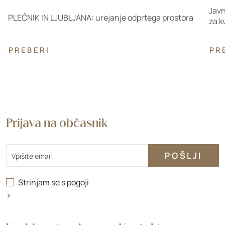
Javn
PLEČNIK IN LJUBLJANA: urejanje odprtega prostora
za k
PREBERI
PR
Prijava na občasnik
Email
Strinjam se s
pogoji
>