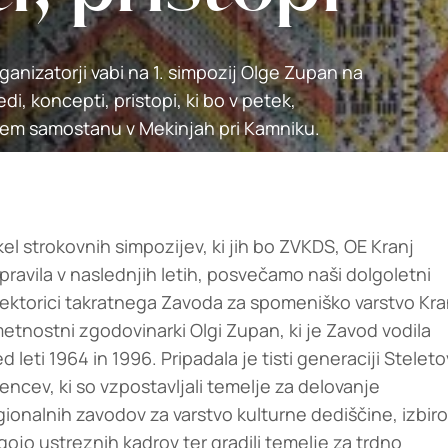
ganizatorji vabi na 1. simpozij Olge Zupan na
di, koncepti, pristopi, ki bo v petek,
kem samostanu v Mekinjah pri Kamniku.
kel strokovnih simpozijev, ki jih bo ZVKDS, OE Kranj
ipravila v naslednjih letih, posvečamo naši dolgoletni
rektorici takratnega Zavoda za spomeniško varstvo Kra
etnostni zgodovinarki Olgi Zupan, ki je Zavod vodila
d leti 1964 in 1996. Pripadala je tisti generaciji Steleto
encev, ki so vzpostavljali temelje za delovanje
gionalnih zavodov za varstvo kulturne dediščine, izbiro
gojo ustreznih kadrov ter gradili temelje za trdno