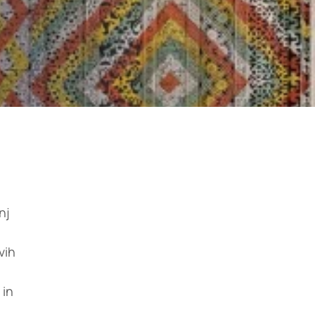
nj
vih
 in