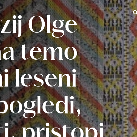
zij Olge
Iš
na temo
i leseni
pogledi,
, pristopi