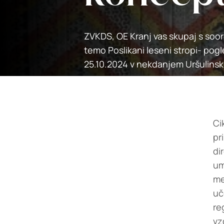
ZVKDS, OE Kranj vas skupaj s soor
temo Poslikani leseni stropi- pogle
25.10.2024 v nekdanjem Uršulins
Ci
pr
di
um
me
uč
re
vz