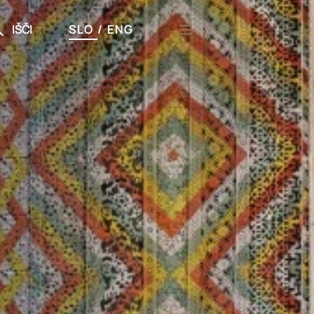
IŠČI
SLO
/
ENG
či