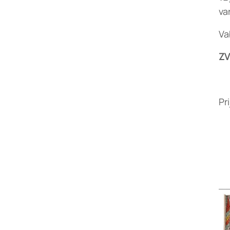
va
Va
ZV
Pr