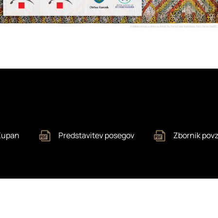
 Zupan
Predstavitev posegov
Zbornik pov