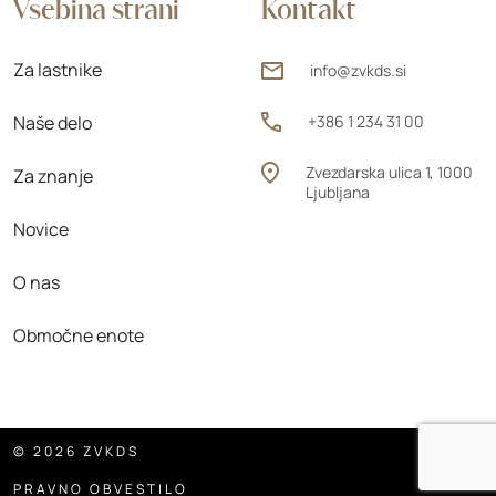
Vsebina strani
Kontakt
Za lastnike
info@zvkds.si
Naše delo
+386 1 234 31 00
Zvezdarska ulica 1, 1000
Za znanje
Ljubljana
Novice
O nas
Območne enote
© 2026 ZVKDS
PRAVNO OBVESTILO