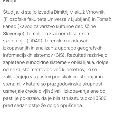
Evropi.
Študija, ki sta jo izvedla Dimitrij Mlekuž Vrhovnik
(Filozofska fakulteta Univerze v Ljubljani) in Tomaž
Fabec (Zavod za varstvo kulturne dediščine
Slovenije), temelji na zračnem laserskem
skeniranju (LiDAR), terenskih raziskavah,
izkopavanjih in analizah z uporabo geografskih
informacijskih sistemov (GIS). Rezultati razkrivajo
zapletene suhozidne sisteme v obliki lijaka, dolge
od nekaj sto metrov do več kilometrov, ki se
zaključujejo v s pastmi pod skalnimi stopnjami ali
stenami, v katere so prazgodovinske skupnosti
usmerjale črede divjih živali. Izkopavanje ene od
pasti je pokazalo, da je bila strukutura okoli 3500
pred sedanjostjo že dolgo opuščena.