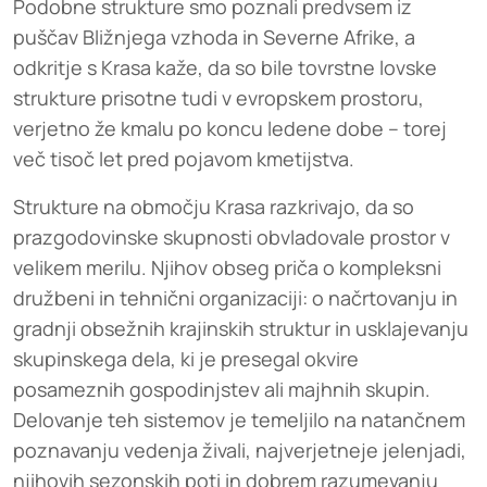
Podobne strukture smo poznali predvsem iz
puščav Bližnjega vzhoda in Severne Afrike, a
odkritje s Krasa kaže, da so bile tovrstne lovske
strukture prisotne tudi v evropskem prostoru,
verjetno že kmalu po koncu ledene dobe – torej
več tisoč let pred pojavom kmetijstva.
Strukture na območju Krasa razkrivajo, da so
prazgodovinske skupnosti obvladovale prostor v
velikem merilu. Njihov obseg priča o kompleksni
družbeni in tehnični organizaciji: o načrtovanju in
gradnji obsežnih krajinskih struktur in usklajevanju
skupinskega dela, ki je presegal okvire
posameznih gospodinjstev ali majhnih skupin.
Delovanje teh sistemov je temeljilo na natančnem
poznavanju vedenja živali, najverjetneje jelenjadi,
njihovih sezonskih poti in dobrem razumevanju