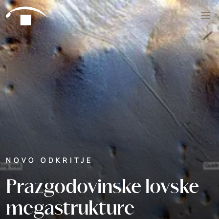
Preskoči na vsebino
Išči
NOVO ODKRITJE
Prazgodovinske lovske
megastrukture