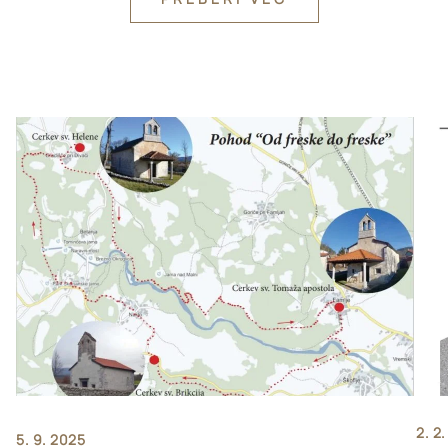
2. 2
5. 9. 2025