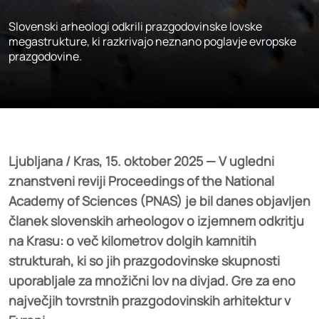
Slovenski arheologi odkrili prazgodovinske lovske
megastrukture, ki razkrivajo neznano poglavje evropske
prazgodovine.
Ljubljana / Kras, 15. oktober 2025 — V ugledni
znanstveni reviji Proceedings of the National
Academy of Sciences (PNAS) je bil danes objavljen
članek slovenskih arheologov o izjemnem odkritju
na Krasu: o več kilometrov dolgih kamnitih
strukturah, ki so jih prazgodovinske skupnosti
uporabljale za množični lov na divjad. Gre za eno
največjih tovrstnih prazgodovinskih arhitektur v