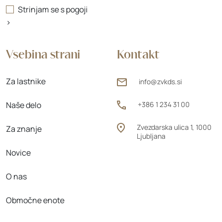
Strinjam se s
pogoji
>
Vsebina strani
Kontakt
Za lastnike
info@zvkds.si
Naše delo
+386 1 234 31 00
Zvezdarska ulica 1, 1000
Za znanje
Ljubljana
Novice
O nas
Območne enote