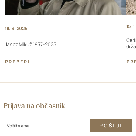
15. 
18. 3. 2025
Cerk
Janez Mikuž 1937-2025
drž
PREBERI
PR
Prijava na občasnik
Email