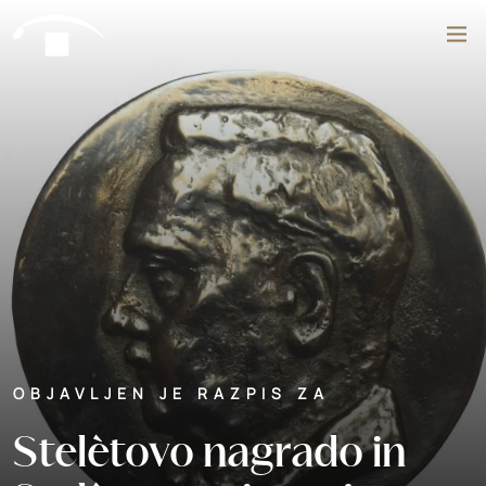
Preskoči na vsebino
Išči
OBJAVLJEN JE RAZPIS ZA
Stelètovo nagrado in