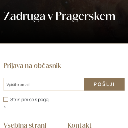
Zadruga v Pragerskem
Prijava na občasnik
Email
Strinjam se s
pogoji
>
Vsebina strani
Kontakt