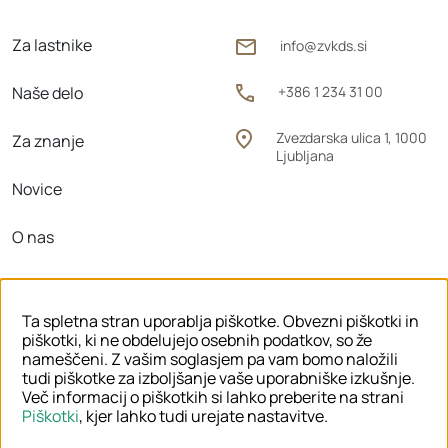
Za lastnike
info@zvkds.si
Naše delo
+386 1 234 31 00
Zvezdarska ulica 1, 1000
Za znanje
Ljubljana
Novice
O nas
Območne enote
Ta spletna stran uporablja piškotke. Obvezni piškotki in
piškotki, ki ne obdelujejo osebnih podatkov, so že
nameščeni. Z vašim soglasjem pa vam bomo naložili
tudi piškotke za izboljšanje vaše uporabniške izkušnje.
© 2026 ZVKDS
Več informacij o piškotkih si lahko preberite na strani
Piškotki
, kjer lahko tudi urejate nastavitve.
PRAVNO OBVESTILO
PIŠKOTKI