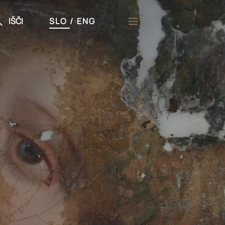
IŠČI
SLO
/
ENG
či