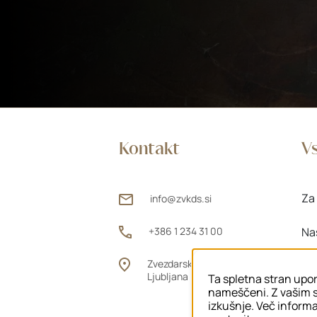
Kontakt
Vs
Za 
info@zvkds.si
+386 1 234 31 00
Na
Zvezdarska ulica 1, 1000
Za
Ljubljana
Ta spletna stran upor
nameščeni. Z vašim s
izkušnje. Več informac