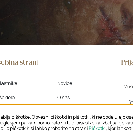
ebina strani
Pri
Email
lastnike
Novice
še delo
O nas
St
>
 znanje
Območne enote
ablja piškotke. Obvezni piškotki in piškotki, ki ne obdelujejo o
oglasjem pa vam bomo naložili tudi piškotke za izboljšanje va
ij o piškotkih si lahko preberite na strani
Piškotki
, kjer lahko 