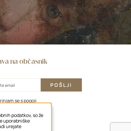
java na občasnik
rinjam se s
pogoji
sebnih podatkov, so že
še uporabniške
tudi urejate