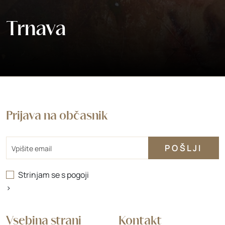
Trnava
Prijava na občasnik
Email
Strinjam se s
pogoji
>
Vsebina strani
Kontakt