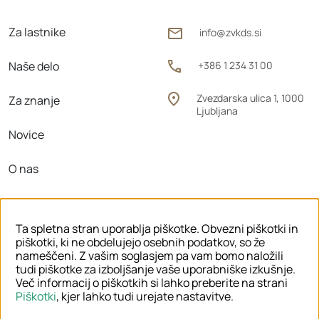
Za lastnike
info@zvkds.si
Naše delo
+386 1 234 31 00
Zvezdarska ulica 1, 1000
Za znanje
Ljubljana
Novice
O nas
Območne enote
Ta spletna stran uporablja piškotke. Obvezni piškotki in
piškotki, ki ne obdelujejo osebnih podatkov, so že
nameščeni. Z vašim soglasjem pa vam bomo naložili
tudi piškotke za izboljšanje vaše uporabniške izkušnje.
© 2026 ZVKDS
Več informacij o piškotkih si lahko preberite na strani
Piškotki
, kjer lahko tudi urejate nastavitve.
PRAVNO OBVESTILO
PIŠKOTKI