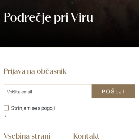
Podrečje pri Viru
Prijava na občasnik
Email
Strinjam se s
pogoji
>
Vsebina strani
Kontakt