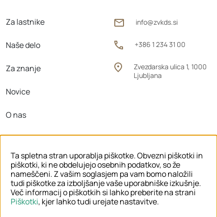
Za lastnike
info@zvkds.si
Naše delo
+386 1 234 31 00
Zvezdarska ulica 1, 1000
Za znanje
Ljubljana
Novice
O nas
Območne enote
Ta spletna stran uporablja piškotke. Obvezni piškotki in
piškotki, ki ne obdelujejo osebnih podatkov, so že
nameščeni. Z vašim soglasjem pa vam bomo naložili
tudi piškotke za izboljšanje vaše uporabniške izkušnje.
© 2026 ZVKDS
Več informacij o piškotkih si lahko preberite na strani
Piškotki
, kjer lahko tudi urejate nastavitve.
PRAVNO OBVESTILO
PIŠKOTKI