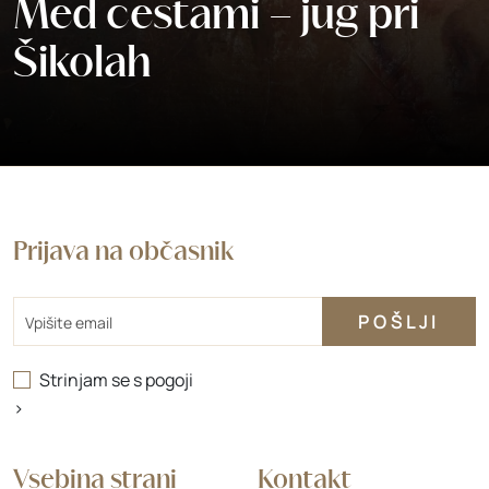
Med cestami – jug pri
Šikolah
Prijava na občasnik
Email
Strinjam se s
pogoji
>
Vsebina strani
Kontakt