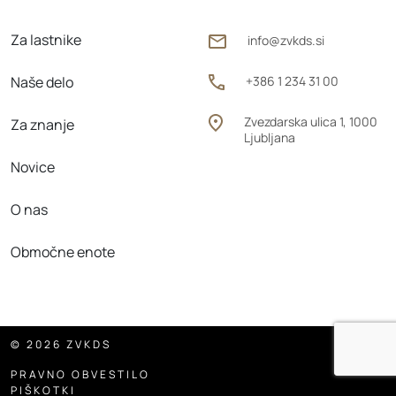
Za lastnike
info@zvkds.si
Naše delo
+386 1 234 31 00
Zvezdarska ulica 1, 1000
Za znanje
Ljubljana
Novice
O nas
Območne enote
© 2026 ZVKDS
PRAVNO OBVESTILO
PIŠKOTKI