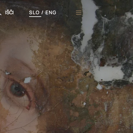
IŠČI
SLO
/
ENG
či