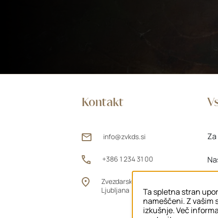
Kontakt
Vs
Za 
info@zvkds.si
+386 1 234 31 00
Na
Zvezdarska ulica 1, 1000
Za
Ljubljana
Ta spletna stran upor
nameščeni. Z vašim s
izkušnje. Več informac