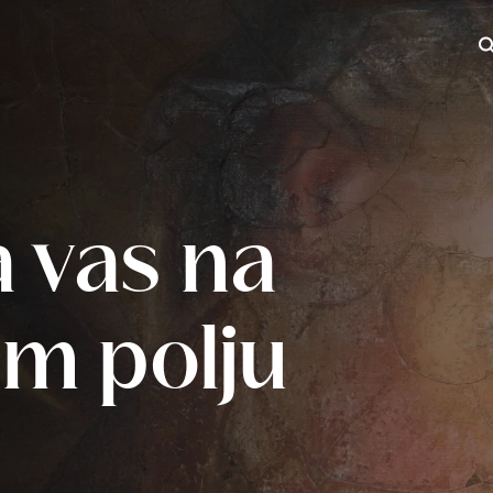
Iš
 vas na
m polju