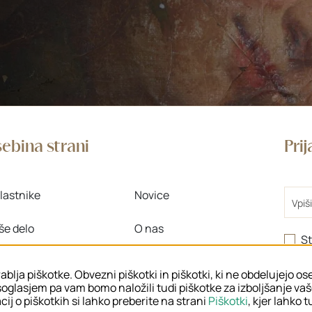
ebina strani
Pri
Email
lastnike
Novice
še delo
O nas
St
>
 znanje
Območne enote
ablja piškotke. Obvezni piškotki in piškotki, ki ne obdelujejo o
oglasjem pa vam bomo naložili tudi piškotke za izboljšanje va
ij o piškotkih si lahko preberite na strani
Piškotki
, kjer lahko 