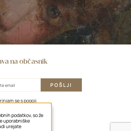
java na občasnik
rinjam se s
pogoji
sebnih podatkov, so že
še uporabniške
tudi urejate