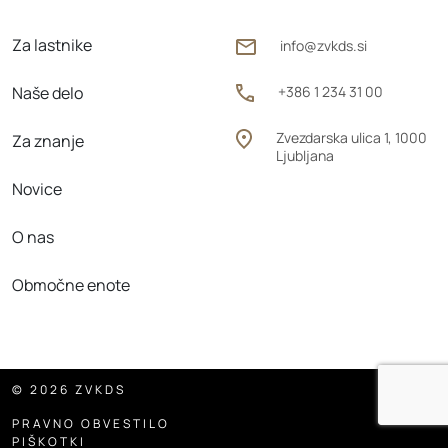
Za lastnike
info@zvkds.si
Naše delo
+386 1 234 31 00
Zvezdarska ulica 1, 1000
Za znanje
Ljubljana
Novice
O nas
Območne enote
© 2026 ZVKDS
PRAVNO OBVESTILO
PIŠKOTKI