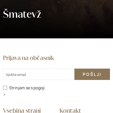
Šmatevž
Prijava na občasnik
Email
Strinjam se s
pogoji
>
Vsebina strani
Kontakt