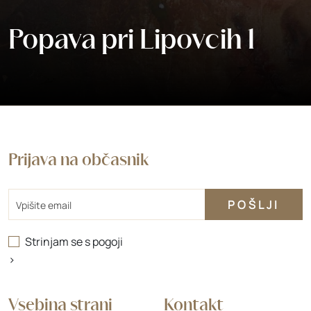
Popava pri Lipovcih 1
Prijava na občasnik
Email
Strinjam se s
pogoji
>
Vsebina strani
Kontakt