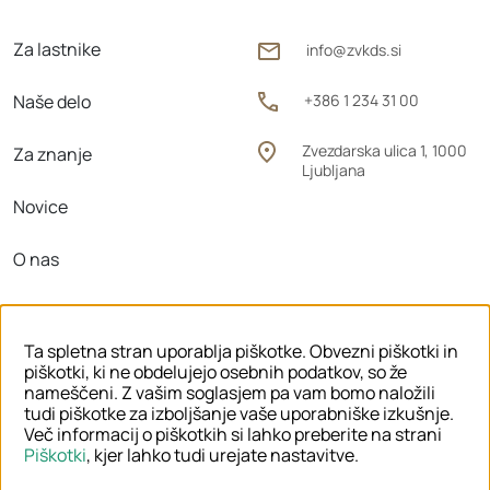
Za lastnike
info@zvkds.si
Naše delo
+386 1 234 31 00
Zvezdarska ulica 1, 1000
Za znanje
Ljubljana
Novice
O nas
Območne enote
Ta spletna stran uporablja piškotke. Obvezni piškotki in
piškotki, ki ne obdelujejo osebnih podatkov, so že
nameščeni. Z vašim soglasjem pa vam bomo naložili
tudi piškotke za izboljšanje vaše uporabniške izkušnje.
© 2026 ZVKDS
Več informacij o piškotkih si lahko preberite na strani
Piškotki
, kjer lahko tudi urejate nastavitve.
PRAVNO OBVESTILO
PIŠKOTKI