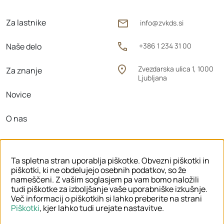
Za lastnike
info@zvkds.si
Naše delo
+386 1 234 31 00
Zvezdarska ulica 1, 1000
Za znanje
Ljubljana
Novice
O nas
Območne enote
Ta spletna stran uporablja piškotke. Obvezni piškotki in
piškotki, ki ne obdelujejo osebnih podatkov, so že
nameščeni. Z vašim soglasjem pa vam bomo naložili
tudi piškotke za izboljšanje vaše uporabniške izkušnje.
© 2026 ZVKDS
Več informacij o piškotkih si lahko preberite na strani
Piškotki
, kjer lahko tudi urejate nastavitve.
PRAVNO OBVESTILO
PIŠKOTKI