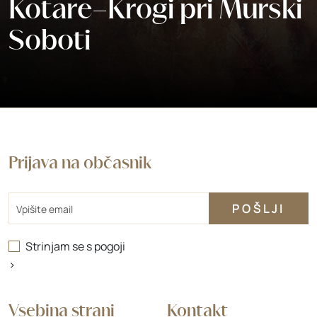
Kotare–Krogi pri Murski
Soboti
Prijava na občasnik
Email
Strinjam se s
pogoji
>
Vsebina strani
Kontakt