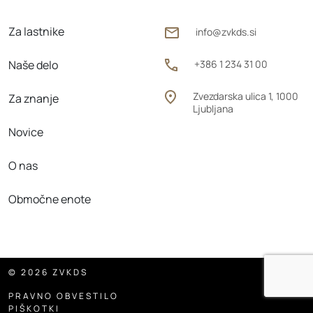
Za lastnike
info@zvkds.si
Naše delo
+386 1 234 31 00
Zvezdarska ulica 1, 1000
Za znanje
Ljubljana
Novice
O nas
Območne enote
© 2026 ZVKDS
PRAVNO OBVESTILO
PIŠKOTKI