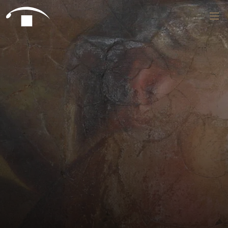
Preskoči na vsebino
Išči