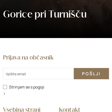
Gorice pri Turnišču
Prijava na občasnik
Email
Strinjam se s
pogoji
>
Vsebina strani
Kontakt