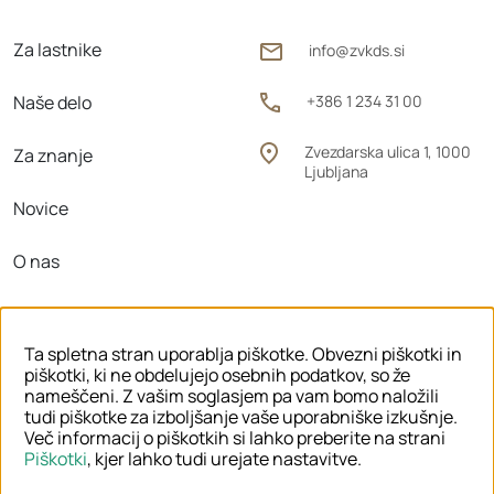
Za lastnike
info@zvkds.si
Naše delo
+386 1 234 31 00
Zvezdarska ulica 1, 1000
Za znanje
Ljubljana
Novice
O nas
Območne enote
Ta spletna stran uporablja piškotke. Obvezni piškotki in
piškotki, ki ne obdelujejo osebnih podatkov, so že
nameščeni. Z vašim soglasjem pa vam bomo naložili
tudi piškotke za izboljšanje vaše uporabniške izkušnje.
© 2026 ZVKDS
Več informacij o piškotkih si lahko preberite na strani
Piškotki
, kjer lahko tudi urejate nastavitve.
PRAVNO OBVESTILO
PIŠKOTKI