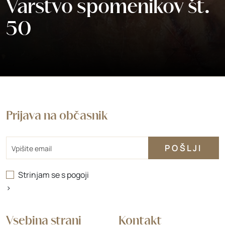
Varstvo spomenikov št.
50
Prijava na občasnik
Email
Strinjam se s
pogoji
>
Vsebina strani
Kontakt