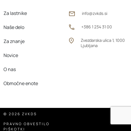
Za lastnike
info@zvkds.si
Naše delo
+386 1 234 31 00
Zvezdarska ulica 1, 1000
Za znanje
Ljubljana
Novice
O nas
Območne enote
© 2026 ZVKDS
PRAVNO OBVESTILO
PIŠKOTKI