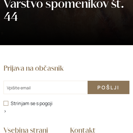
Varstvo spomenikov št.
44
Prijava na občasnik
Email
Strinjam se s
pogoji
>
Vsebina strani
Kontakt