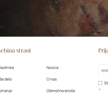
ebina strani
Pri
Email
lastnike
Novice
še delo
O nas
St
>
 znanje
Območne enote