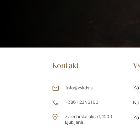
Kontakt
Vs
Za 
info@zvkds.si
+386 1 234 31 00
Na
Zvezdarska ulica 1, 1000
Za
Ljubljana