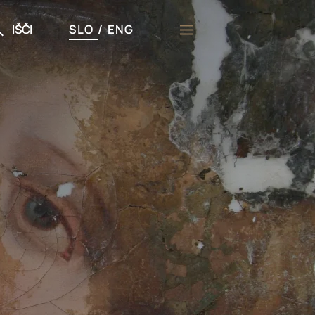
IŠČI
SLO
/
ENG
či