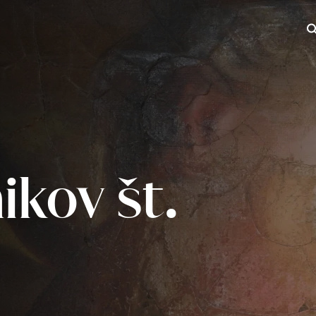
Iš
kov št.