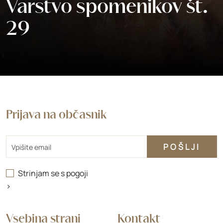
Varstvo spomenikov št.
29
Prijava na občasnik
Email
Strinjam se s
pogoji
>
Vsebina strani
Kontakt