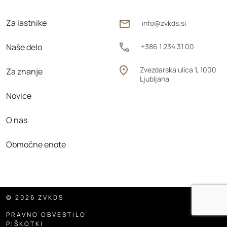
Za lastnike
info@zvkds.si
Naše delo
+386 1 234 31 00
Zvezdarska ulica 1, 1000
Za znanje
Ljubljana
Novice
O nas
Območne enote
© 2026 ZVKDS
PRAVNO OBVESTILO
PIŠKOTKI