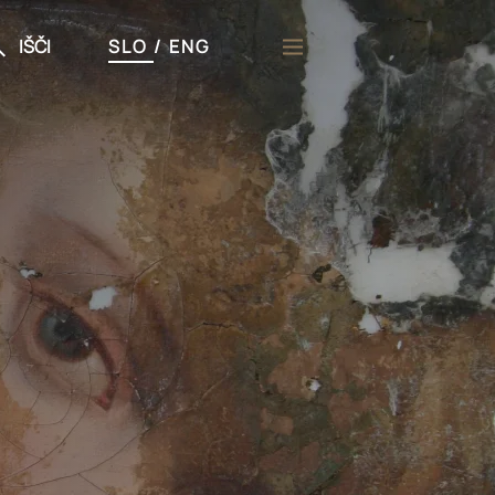
IŠČI
SLO
/
ENG
či