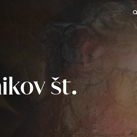
Iš
kov št.