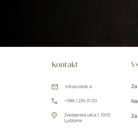
Kontakt
Vs
Za 
info@zvkds.si
+386 1 234 31 00
Na
Zvezdarska ulica 1, 1000
Za
Ljubljana