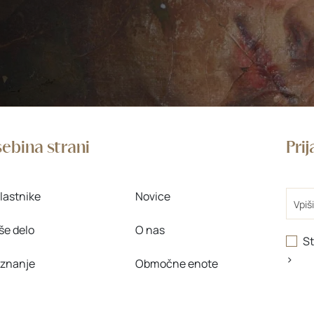
ebina strani
Pri
Email
lastnike
Novice
še delo
O nas
St
>
 znanje
Območne enote