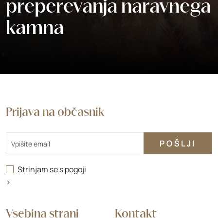
preperevanja naravnega
kamna
Prijava na občasnik
Email
Strinjam se s
pogoji
>
Vsebina strani
Kontakt