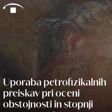
Preskoči na vsebino
Išči
Uporaba petrofizikalnih
preiskav pri oceni
obstojnosti in stopnji