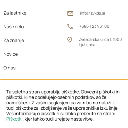
Za lastnike
info@zvkds.si
Naše delo
+386 1 234 31 00
Zvezdarska ulica 1, 1000
Za znanje
Ljubljana
Novice
O nas
Območne enote
Ta spletna stran uporablja piškotke. Obvezni piškotki in
piškotki, ki ne obdelujejo osebnih podatkov, so že
nameščeni. Z vašim soglasjem pa vam bomo naložili
tudi piškotke za izboljšanje vaše uporabniške izkušnje.
© 2026 ZVKDS
Več informacij o piškotkih si lahko preberite na strani
Piškotki
, kjer lahko tudi urejate nastavitve.
PRAVNO OBVESTILO
PIŠKOTKI