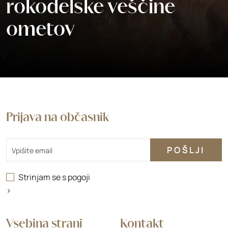
rokodelske veščine
ometov
Prijava na občasnik
Email
Strinjam se s
pogoji
>
Vsebina strani
Kontakt