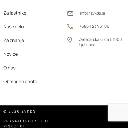
Za lastnike
info@zvkds.si
Naše delo
+386 1 234 31 00
Zvezdarska ulica 1, 1000
Za znanje
Ljubljana
Novice
O nas
Območne enote
© 2026 ZVKDS
PRAVNO OBVESTILO
PIŠKOTKI