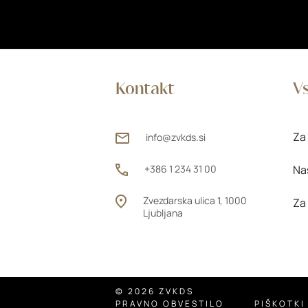
Kontakt
Vs
Za 
info@zvkds.si
+386 1 234 31 00
Na
Zvezdarska ulica 1, 1000
Za
Ljubljana
© 2026 ZVKDS
PRAVNO OBVESTILO
PIŠKOTKI