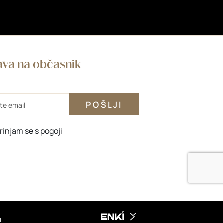
java na občasnik
rinjam se s
pogoji
I