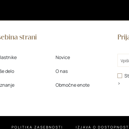
ebina strani
Pri
Email
lastnike
Novice
še delo
O nas
St
>
 znanje
Območne enote
POLITIKA ZASEBNOSTI
IZJAVA O DOSTOPNOST