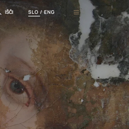
IŠČI
SLO
/
ENG
či