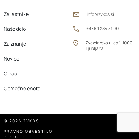
Za lastnike
info@zvkds.si
Naše delo
+386 1 234 31 00
Zvezdarska ulica 1, 1000
Za znanje
Ljubljana
Novice
O nas
Območne enote
© 2026 ZVKDS
PRAVNO OBVESTILO
PIŠKOTKI