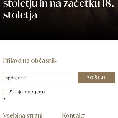
stoletju in na začetku 18.
stoletja
Prijava na občasnik
Email
Strinjam se s
pogoji
>
Vsebina strani
Kontakt