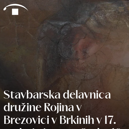
Preskoči na vsebino
Išči
Stavbarska delavnica
družine Rojina v
Brezovici v Brkinih v 17.