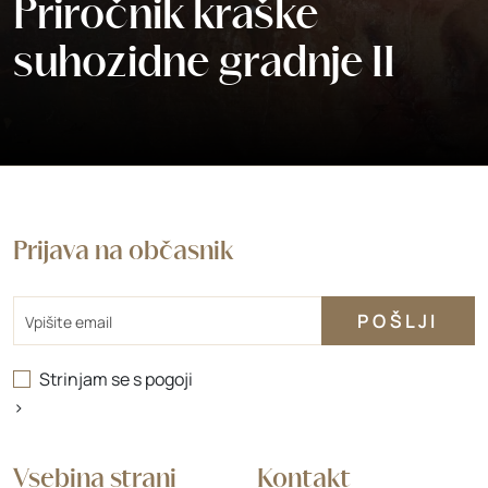
Priročnik kraške
suhozidne gradnje II
Prijava na občasnik
Email
Strinjam se s
pogoji
>
Vsebina strani
Kontakt