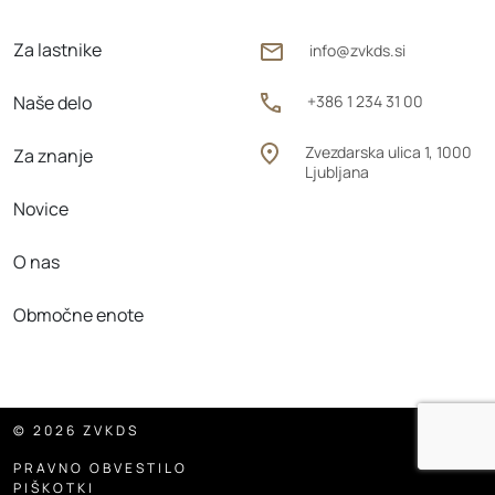
Za lastnike
info@zvkds.si
Naše delo
+386 1 234 31 00
Zvezdarska ulica 1, 1000
Za znanje
Ljubljana
Novice
O nas
Območne enote
© 2026 ZVKDS
PRAVNO OBVESTILO
PIŠKOTKI