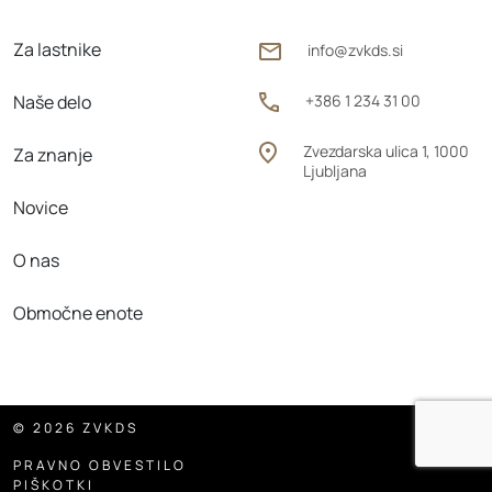
Za lastnike
info@zvkds.si
Naše delo
+386 1 234 31 00
Zvezdarska ulica 1, 1000
Za znanje
Ljubljana
Novice
O nas
Območne enote
© 2026 ZVKDS
PRAVNO OBVESTILO
PIŠKOTKI