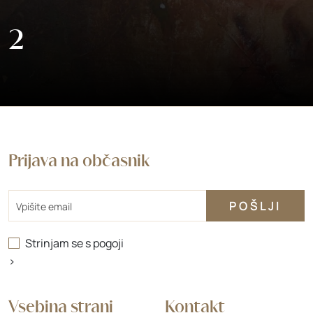
2
Prijava na občasnik
Email
Strinjam se s
pogoji
>
Vsebina strani
Kontakt