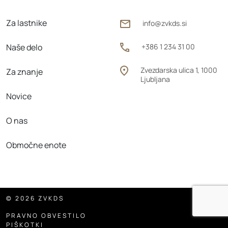
Za lastnike
info@zvkds.si
Naše delo
+386 1 234 31 00
Zvezdarska ulica 1, 1000
Za znanje
Ljubljana
Novice
O nas
Območne enote
© 2026 ZVKDS
PRAVNO OBVESTILO
PIŠKOTKI