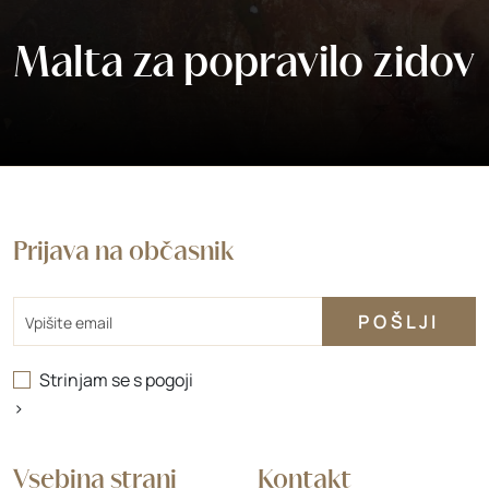
Malta za popravilo zidov
Prijava na občasnik
Email
Strinjam se s
pogoji
>
Vsebina strani
Kontakt