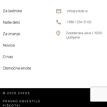
Za lastnike
info@zvkds.si
Naše delo
+386 1 234 31 00
Zvezdarska ulica 1, 1000
Za znanje
Ljubljana
Novice
O nas
Območne enote
© 2026 ZVKDS
PRAVNO OBVESTILO
PIŠKOTKI