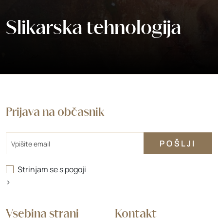
Slikarska tehnologija
Prijava na občasnik
Email
Strinjam se s
pogoji
>
Vsebina strani
Kontakt