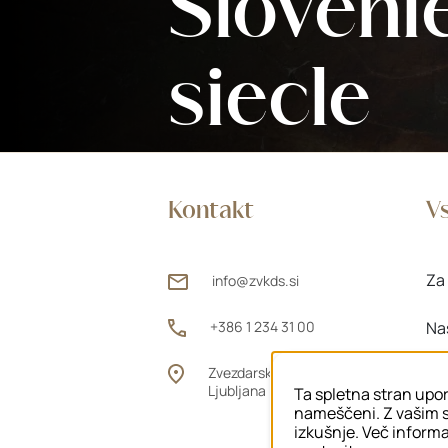
Sloveni
siecle
Kontakt
Vs
Za 
info@zvkds.si
+386 1 234 31 00
Na
Zvezdarska ulica 1, 1000
Za
Ljubljana
Ta spletna stran upor
nameščeni. Z vašim s
izkušnje. Več informac