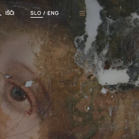
IŠČI
SLO
/
ENG
či