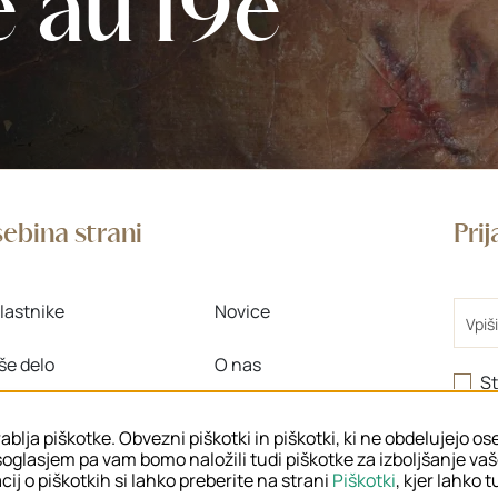
e au 19e
ebina strani
Pri
Email
lastnike
Novice
še delo
O nas
St
>
 znanje
Območne enote
ablja piškotke. Obvezni piškotki in piškotki, ki ne obdelujejo o
oglasjem pa vam bomo naložili tudi piškotke za izboljšanje va
ij o piškotkih si lahko preberite na strani
Piškotki
, kjer lahko 