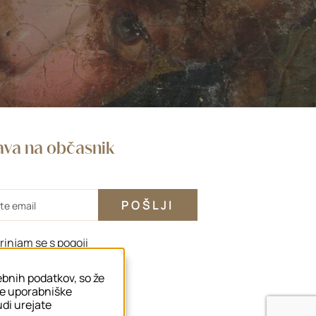
java na občasnik
rinjam se s
pogoji
sebnih podatkov, so že
še uporabniške
tudi urejate