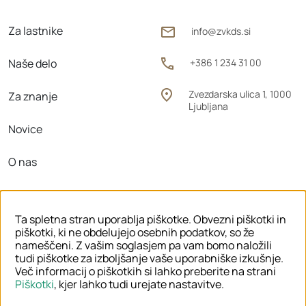
Za lastnike
info@zvkds.si
Naše delo
+386 1 234 31 00
Zvezdarska ulica 1, 1000
Za znanje
Ljubljana
Novice
O nas
Območne enote
Ta spletna stran uporablja piškotke. Obvezni piškotki in
piškotki, ki ne obdelujejo osebnih podatkov, so že
nameščeni. Z vašim soglasjem pa vam bomo naložili
tudi piškotke za izboljšanje vaše uporabniške izkušnje.
© 2026 ZVKDS
Več informacij o piškotkih si lahko preberite na strani
Piškotki
, kjer lahko tudi urejate nastavitve.
PRAVNO OBVESTILO
PIŠKOTKI