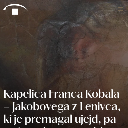
Preskoči na vsebino
Išči
Kapelica Franca Kobala
– Jakobovega z Lenivca,
ki je premagal ujejd, pa