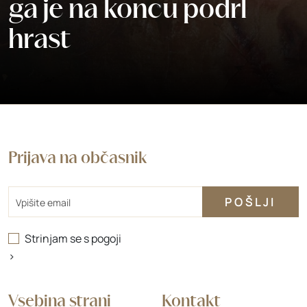
ga je na koncu podrl
hrast
Prijava na občasnik
Email
Strinjam se s
pogoji
>
Vsebina strani
Kontakt