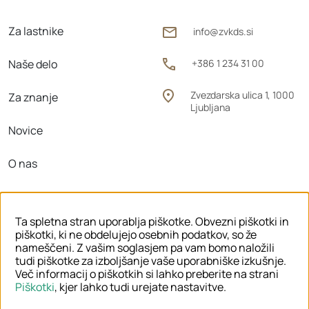
Za lastnike
info@zvkds.si
Naše delo
+386 1 234 31 00
Zvezdarska ulica 1, 1000
Za znanje
Ljubljana
Novice
O nas
Območne enote
Ta spletna stran uporablja piškotke. Obvezni piškotki in
piškotki, ki ne obdelujejo osebnih podatkov, so že
nameščeni. Z vašim soglasjem pa vam bomo naložili
tudi piškotke za izboljšanje vaše uporabniške izkušnje.
© 2026 ZVKDS
Več informacij o piškotkih si lahko preberite na strani
Piškotki
, kjer lahko tudi urejate nastavitve.
PRAVNO OBVESTILO
PIŠKOTKI