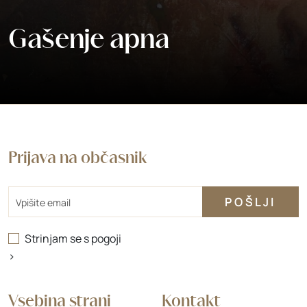
Gašenje apna
Prijava na občasnik
Email
Strinjam se s
pogoji
>
Vsebina strani
Kontakt