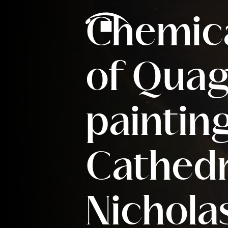
Preskoči na vsebino
Chemica
of Quag
painting
Cathedr
Nicholas