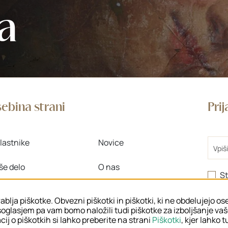
a
ebina strani
Pri
Email
lastnike
Novice
še delo
O nas
St
>
 znanje
Območne enote
ablja piškotke. Obvezni piškotki in piškotki, ki ne obdelujejo o
oglasjem pa vam bomo naložili tudi piškotke za izboljšanje va
ij o piškotkih si lahko preberite na strani
Piškotki
, kjer lahko 