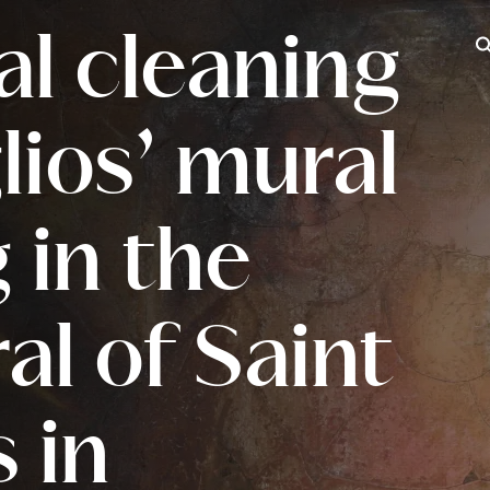
l cleaning
Iš
lios’ mural
 in the
al of Saint
 in