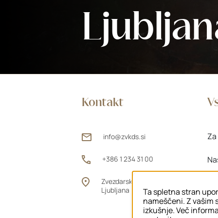
Ljubljan
Kontakt
Vs
Za 
info@zvkds.si
+386 1 234 31 00
Na
Zvezdarska ulica 1, 1000
Za
Ljubljana
Ta spletna stran upor
nameščeni. Z vašim s
izkušnje. Več informac