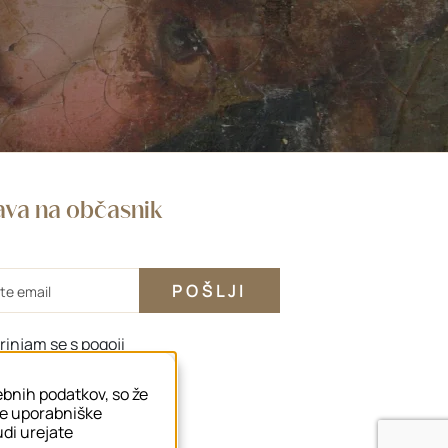
java na občasnik
rinjam se s
pogoji
sebnih podatkov, so že
še uporabniške
tudi urejate