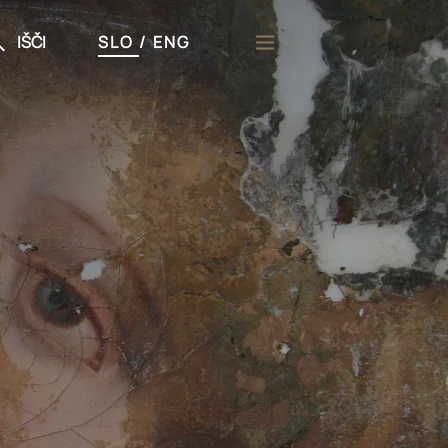
IŠČI
SLO
/
ENG
či