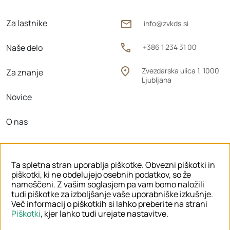
Za lastnike
info@zvkds.si
Naše delo
+386 1 234 31 00
Zvezdarska ulica 1, 1000
Za znanje
Ljubljana
Novice
O nas
Območne enote
Ta spletna stran uporablja piškotke. Obvezni piškotki in
piškotki, ki ne obdelujejo osebnih podatkov, so že
nameščeni. Z vašim soglasjem pa vam bomo naložili
tudi piškotke za izboljšanje vaše uporabniške izkušnje.
© 2026 ZVKDS
Več informacij o piškotkih si lahko preberite na strani
Piškotki
, kjer lahko tudi urejate nastavitve.
PRAVNO OBVESTILO
PIŠKOTKI