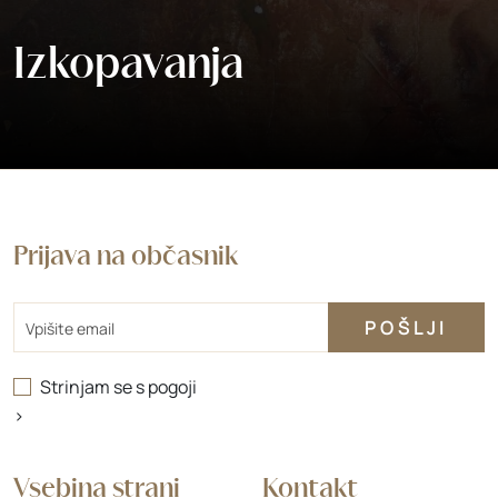
Izkopavanja
Prijava na občasnik
Email
Strinjam se s
pogoji
>
Vsebina strani
Kontakt