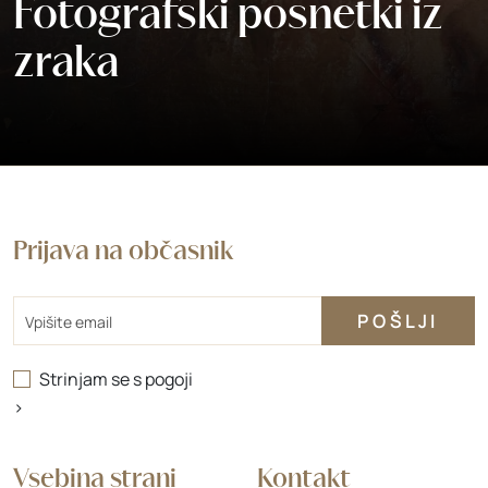
Fotografski posnetki iz
zraka
Prijava na občasnik
Email
Strinjam se s
pogoji
>
Vsebina strani
Kontakt