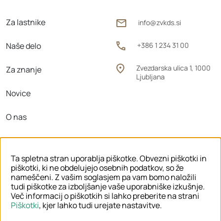
Za lastnike
info@zvkds.si
Naše delo
+386 1 234 31 00
Zvezdarska ulica 1, 1000
Za znanje
Ljubljana
Novice
O nas
Območne enote
Ta spletna stran uporablja piškotke. Obvezni piškotki in
piškotki, ki ne obdelujejo osebnih podatkov, so že
nameščeni. Z vašim soglasjem pa vam bomo naložili
tudi piškotke za izboljšanje vaše uporabniške izkušnje.
© 2026 ZVKDS
Več informacij o piškotkih si lahko preberite na strani
Piškotki
, kjer lahko tudi urejate nastavitve.
PRAVNO OBVESTILO
PIŠKOTKI