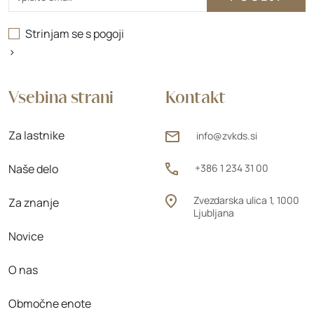
Strinjam se s
pogoji
>
Vsebina strani
Kontakt
Za lastnike
info@zvkds.si
Naše delo
+386 1 234 31 00
Zvezdarska ulica 1, 1000
Za znanje
Ljubljana
Novice
O nas
Območne enote