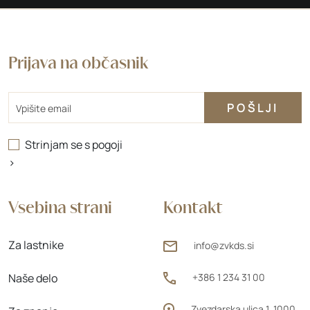
Prijava na občasnik
Email
Strinjam se s
pogoji
>
Vsebina strani
Kontakt
Za lastnike
info@zvkds.si
Naše delo
+386 1 234 31 00
Zvezdarska ulica 1, 1000