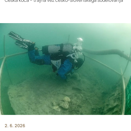
Češka koča – trajna vez češko-slovenskega sodelovanja
2. 6. 2026