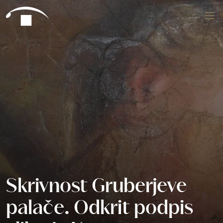
Preskoči na vsebino
Išči
Skrivnost Gruberjeve
palače. Odkrit podpis