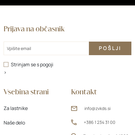
Prijava na občasnik
Email
Strinjam se s
pogoji
>
Vsebina strani
Kontakt
Za lastnike
info@zvkds.si
Naše delo
+386 1 234 31 00