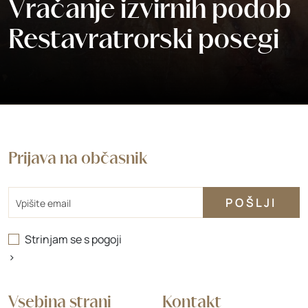
Vračanje izvirnih podob
Restavratrorski posegi
Prijava na občasnik
Email
Strinjam se s
pogoji
>
Vsebina strani
Kontakt