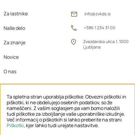
Za lastnike
info@zvkds.si
Naše delo
+386 1 234 31 00
Zvezdarska ulica 1, 1000
Za znanje
Ljubljana
Novice
O nas
Območne enote
Ta spletna stran uporablja piškotke. Obvezni piškotki in
piškotki, ki ne obdelujejo osebnih podatkov, so že
nameščeni. Z vašim soglasjem pa vam bomo naložili
tudi piškotke za izboljšanje vaše uporabniške izkušnje.
© 2026 ZVKDS
Več informacij o piškotkih si lahko preberite na strani
Piškotki
, kjer lahko tudi urejate nastavitve.
PRAVNO OBVESTILO
PIŠKOTKI